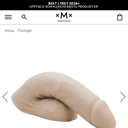
BÄST I TEST 2026
UPPTÄCK SOMMARENS BÄSTA PRODUKTER.
MSHOP.SE
Mshop
Fleshlight