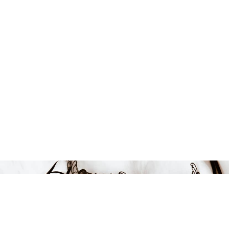
Endast 11 kvar i lager
201 kr
-33%
LÄGG I VARUKORGEN