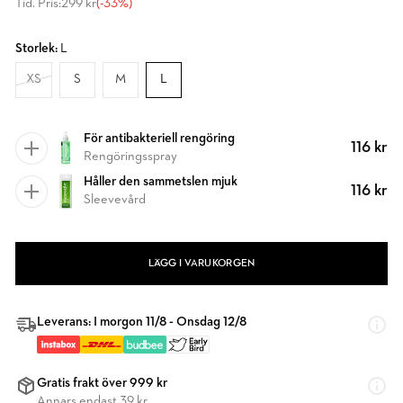
Tid. Pris:
299 kr
(-33%)
Storlek:
L
XS
S
M
L
För antibakteriell rengöring
116 kr
Rengöringsspray
Håller den sammetslen mjuk
116 kr
Sleevevård
LÄGG I VARUKORGEN
Leverans: I morgon 11/8 - Onsdag 12/8
Gratis frakt över 999 kr
Annars endast 39 kr