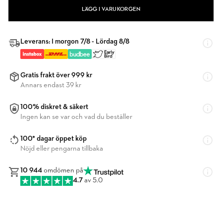
LÄGG I VARUKORGEN
Leverans: I morgon 7/8 - Lördag 8/8
Gratis frakt över 999 kr
Annars endast 39 kr
100% diskret & säkert
Ingen kan se var och vad du beställer
100* dagar öppet köp
Nöjd eller pengarna tillbaka
10 944
omdömen på
4.7
av 5.0