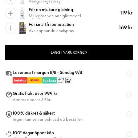
Rengöringsspray
För en mjukare glidning
119 kr
Mjukgörande analglidmedel
För smärtfri penetration
169 kr
Avslappnande analspray
LÄGG I VARUKORGEN
Leverans: I morgon 8/8 - Söndag 9/8
Gratis frakt över 999 kr
Annars endast 39 kr
100% diskret & säkert
Ingen kan se var och vad du beställer
100* dagar öppet köp