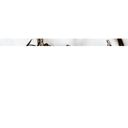
Endast 7 kvar i lager
399 kr
LÄGG I VARUKORGEN
FÅ INSPIRATION &
ERBJUDANDEN!
Anmäl dig till vårt nyhetsbrev och var först med att få information
om alla nyheter, inspiration och härliga erbjudanden!