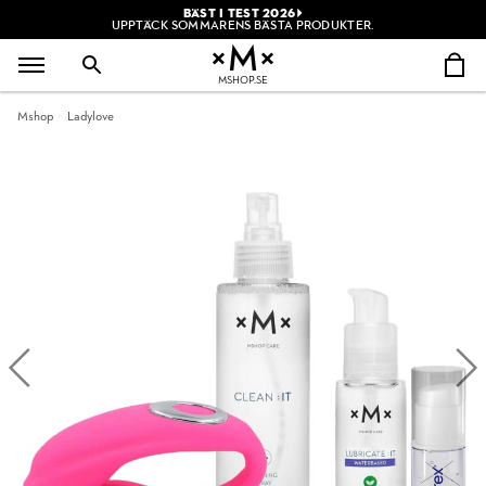
BÄST I TEST 2026
UPPTÄCK SOMMARENS BÄSTA PRODUKTER.
MSHOP.SE
Mshop
Ladylove