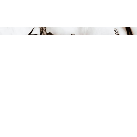
599 kr
-28%
LÄGG I VARUKORGEN
FÅ INSPIRATION &
ERBJUDANDEN!
Anmäl dig till vårt nyhetsbrev och var först med att få information
om alla nyheter, inspiration och härliga erbjudanden!