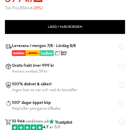
Tid. Pris:
836 kr
(-28%)
LÄGG I VARUKORGEN
Leverans: I morgon 7/8 - Lördag 8/8
Gratis frakt över 999 kr
Annars endast 39 kr
100% diskret & säkert
Ingen kan se var och vad du beställer
100* dagar öppet köp
Nöjd eller pengarna tillbaka
10 944
omdömen på
4.7
av 5.0