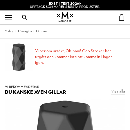
BÄST I TEST 2026
UPPTÄCK SOMMARENS BÄSTA PRODUKTER.
MSHOP.SE
Mshop
Lösvagina
Oh-nani!
Vi ber om ursäkt, Oh-nani! Geo Stroker har
utgått och kommer inte att komma in i lager
igen.
VI REKOMMENDERAR
Visa alla
DU KANSKE ÄVEN GILLAR