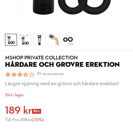
MSHOP PRIVATE COLLECTION
HÅRDARE OCH GRÖVRE EREKTION
91 recensioner
Längre njutning med en grövre och hårdare erektion!
Slut i lager
189 kr
REA
Tid. Pris:
398 kr
(-53%)