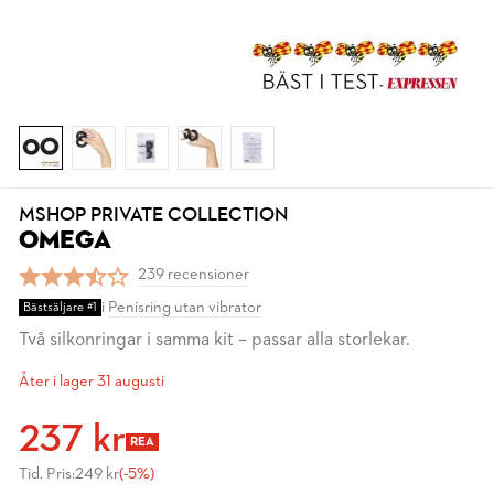
MSHOP PRIVATE COLLECTION
OMEGA
239 recensioner
i
Penisring utan vibrator
Bästsäljare #1
Två silkonringar i samma kit – passar alla storlekar.
Åter i lager 31 augusti
237 kr
REA
Tid. Pris:
249 kr
(-5%)