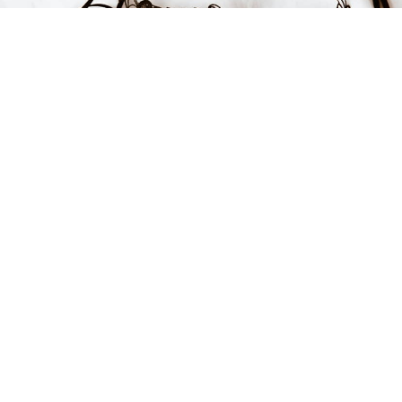
Endast 4 kvar i lager
129 kr
LÄGG I VARUKORGEN
FÅ INSPIRATION &
ERBJUDANDEN!
Anmäl dig till vårt nyhetsbrev och var först med att få information
om alla nyheter, inspiration och härliga erbjudanden!
Kontakt
Hjälp & FAQ