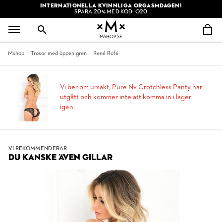
INTERNATIONELLA KVINNLIGA ORGASMDAGEN!
SPARA 20% MED KOD: O20
MSHOP.SE
Mshop
Trosor med öppen gren
René Rofé
Vi ber om ursäkt, Pure Nv Crotchless Panty har
utgått och kommer inte att komma in i lager
igen.
VI REKOMMENDERAR
DU KANSKE ÄVEN GILLAR