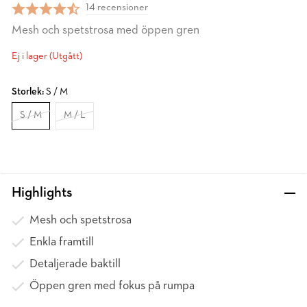
14 recensioner
Mesh och spetstrosa med öppen gren
Ej i lager (Utgått)
Storlek:
S / M
S / M
M / L
Highlights
Mesh och spetstrosa
Enkla framtill
Detaljerade baktill
Öppen gren med fokus på rumpa