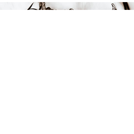
FÅ INSPIRATION &
ERBJUDANDEN!
Anmäl dig till vårt nyhetsbrev och var först med att få information
om alla nyheter, inspiration och härliga erbjudanden!
Kontakt