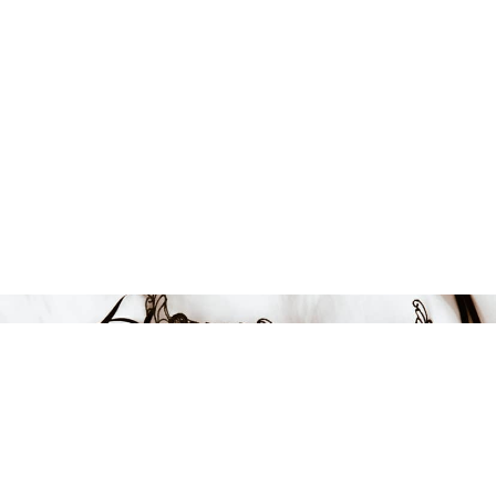
Endast 7 kvar i lager
424 kr
-11%
LÄGG I VARUKORGEN