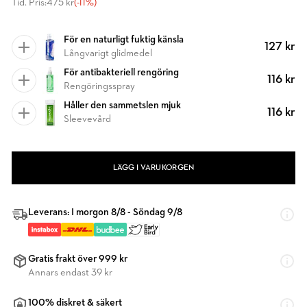
Tid. Pris:
475 kr
(-11%)
För en naturligt fuktig känsla
127 kr
Långvarigt glidmedel
För antibakteriell rengöring
116 kr
Rengöringsspray
Håller den sammetslen mjuk
116 kr
Sleevevård
LÄGG I VARUKORGEN
Leverans: I morgon 8/8 - Söndag 9/8
Gratis frakt över 999 kr
Annars endast 39 kr
100% diskret & säkert