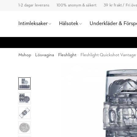
1-2 dagar leverans
100% anonym & säkert
39 kr frakt / Fri ö
Intimleksaker
Hälsotek
Underkläder & Försp
Mshop
Lösvagina
Fleshlight
Fleshlight Quickshot Vantage