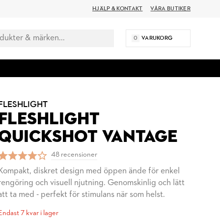
HJÄLP & KONTAKT
VÅRA BUTIKER
0
VARUKORG
FLESHLIGHT
FLESHLIGHT
QUICKSHOT VANTAGE
48 recensioner
Kompakt, diskret design med öppen ände för enkel
rengöring och visuell njutning. Genomskinlig och lätt
att ta med - perfekt för stimulans när som helst.
Endast 7 kvar i lager