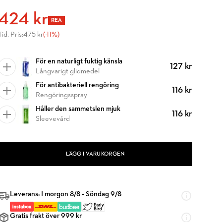
424 kr
REA
Tid. Pris:
475 kr
(-11%)
För en naturligt fuktig känsla
127 kr
Långvarigt glidmedel
För antibakteriell rengöring
116 kr
Rengöringsspray
Håller den sammetslen mjuk
116 kr
Sleevevård
LÄGG I VARUKORGEN
Leverans: I morgon 8/8 - Söndag 9/8
Gratis frakt över 999 kr