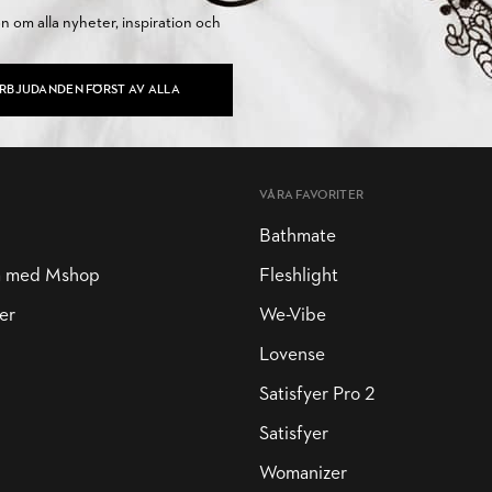
on om alla nyheter, inspiration och
ERBJUDANDEN FÖRST AV ALLA
VÅRA FAVORITER
Bathmate
a med Mshop
Fleshlight
er
We-Vibe
Lovense
Satisfyer Pro 2
Satisfyer
Womanizer