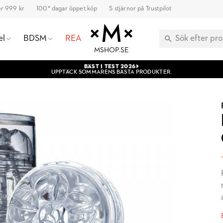
ver 999 kr
100* dagar öppet köp
5 stjärnor på Trustpilot
el
BDSM
REA
MSHOP.SE
BÄST I TEST 2026
UPPTÄCK SOMMARENS BÄSTA PRODUKTER.