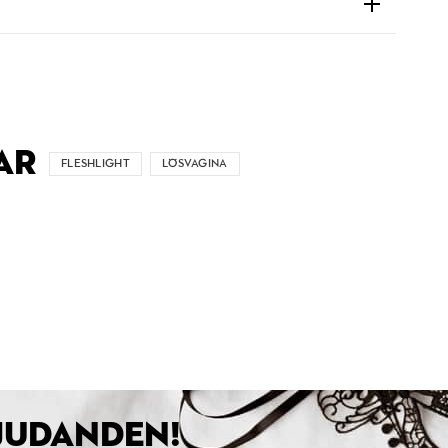
AR
FLESHLIGHT
LÖSVAGINA
BJUDANDEN!