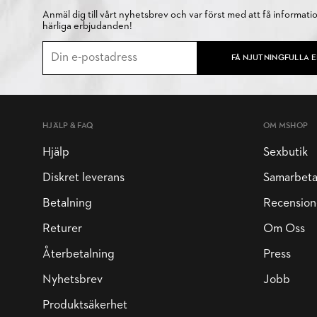
Anmäl dig till vårt nyhetsbrev och var först med att få informati
härliga erbjudanden!
FÅ NJUTNINGFULLA 
HJÄLP & FAQ
OM MSHOP
Hjälp
Sexbutik
Diskret leverans
Samarbet
Betalning
Recension
Returer
Om Oss
Återbetalning
Press
Nyhetsbrev
Jobb
Produktsäkerhet