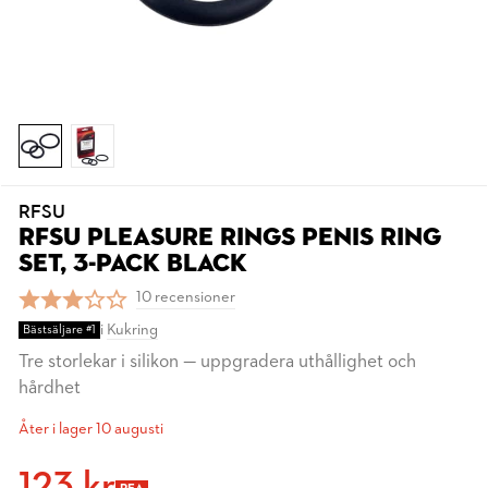
RFSU
RFSU PLEASURE RINGS PENIS RING
SET, 3-PACK BLACK
10 recensioner
i
Kukring
Bästsäljare #1
Tre storlekar i silikon — uppgradera uthållighet och
hårdhet
Åter i lager 10 augusti