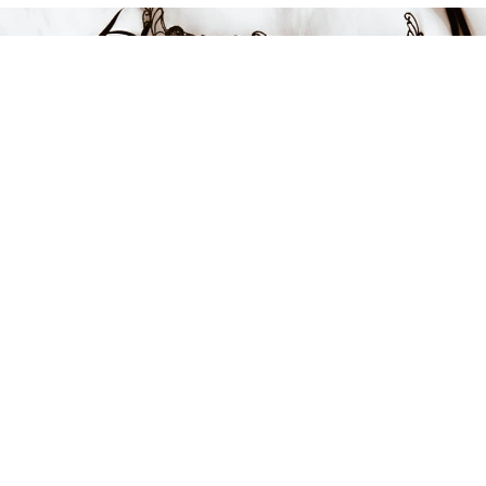
FÅ INSPIRATION &
ERBJUDANDEN!
Anmäl dig till vårt nyhetsbrev och var först med att få information
om alla nyheter, inspiration och härliga erbjudanden!
Kontakt