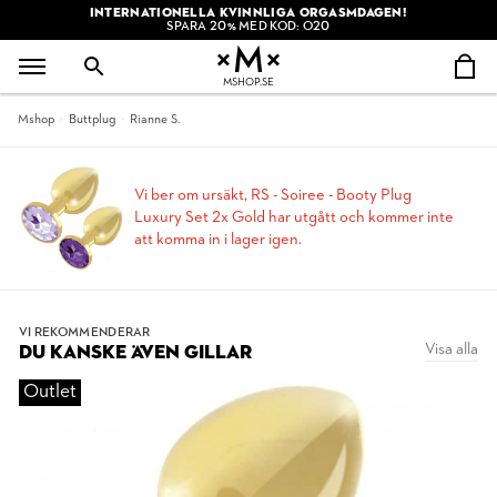
INTERNATIONELLA KVINNLIGA ORGASMDAGEN!
SPARA 20% MED KOD: O20
MSHOP.SE
Mshop
Buttplug
Rianne S.
Vi ber om ursäkt, RS - Soiree - Booty Plug
Luxury Set 2x Gold har utgått och kommer inte
att komma in i lager igen.
VI REKOMMENDERAR
Visa alla
DU KANSKE ÄVEN GILLAR
Outlet