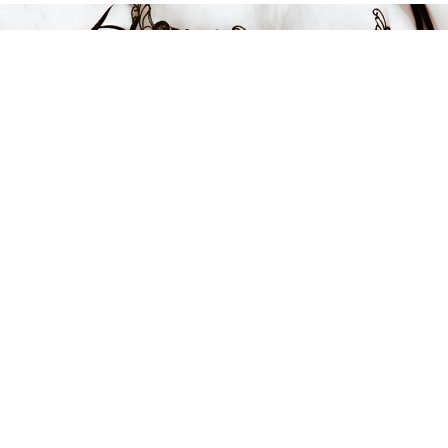
328 kr
-49%
LÄGG I VARUKORGEN
FÅ INSPIRATION &
ERBJUDANDEN!
Anmäl dig till vårt nyhetsbrev och var först med att få information
om alla nyheter, inspiration och härliga erbjudanden!
Kontakt