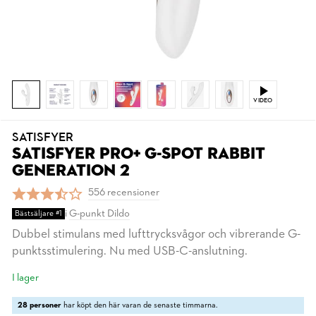
VIDEO
SATISFYER
SATISFYER PRO+ G-SPOT RABBIT
GENERATION 2
556 recensioner
i
G-punkt Dildo
Bästsäljare #1
Dubbel stimulans med lufttrycksvågor och vibrerande G-
punktsstimulering. Nu med USB-C-anslutning.
I lager
28 personer
har köpt den här varan de senaste timmarna.