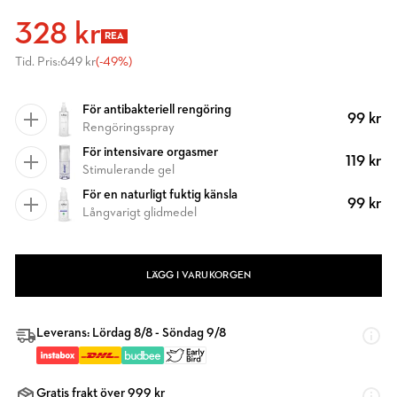
328 kr
REA
Tid. Pris:
649 kr
(-49%)
För antibakteriell rengöring
99 kr
Rengöringsspray
För intensivare orgasmer
119 kr
Stimulerande gel
För en naturligt fuktig känsla
99 kr
Långvarigt glidmedel
LÄGG I VARUKORGEN
Leverans: Lördag 8/8 - Söndag 9/8
Gratis frakt över 999 kr