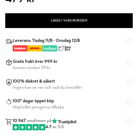
LÄGG I VARUKORGEN
Leverans: Tisdag 11/8 - Onsdag 12/8
Gratis frakt över 999 kr
Annars endast 39 kr
100% diskret & säkert
Ingen kan se var och vad du beställer
100* dagar öppet köp
Nöjd eller pengarna tillbaka
10 947
omdömen på
4.7
av 5.0