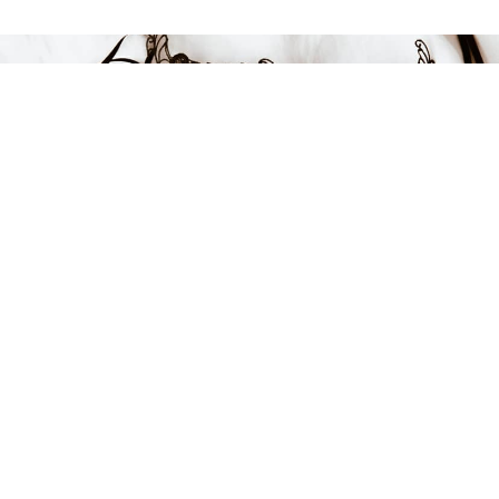
Endast 15 kvar i lager
479 kr
LÄGG I VARUKORGEN
FÅ INSPIRATION &
ERBJUDANDEN!
Anmäl dig till vårt nyhetsbrev och var först med att få information
om alla nyheter, inspiration och härliga erbjudanden!
Kontakt