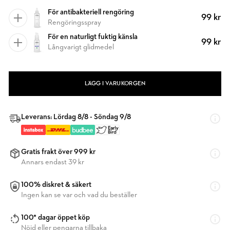
För antibakteriell rengöring
99 kr
Rengöringsspray
För en naturligt fuktig känsla
99 kr
Långvarigt glidmedel
LÄGG I VARUKORGEN
Leverans: Lördag 8/8 - Söndag 9/8
Gratis frakt över 999 kr
Annars endast 39 kr
100% diskret & säkert
Ingen kan se var och vad du beställer
100* dagar öppet köp
Nöjd eller pengarna tillbaka