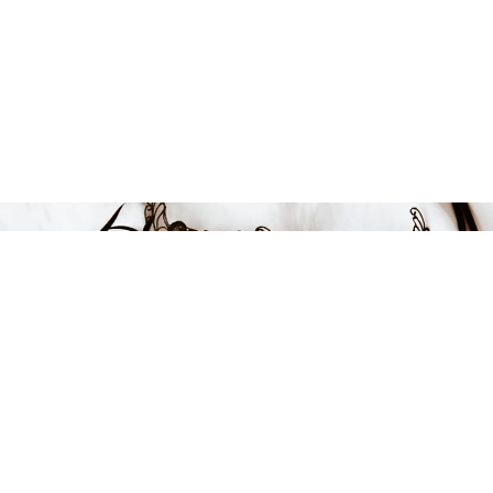
Endast 10 kvar i lager
299 kr
LÄGG I VARUKORGEN
FÅ INSPIRATION &
ERBJUDANDEN!