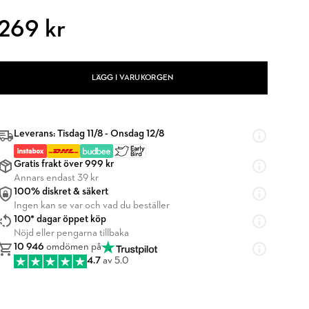
269 kr
LÄGG I VARUKORGEN
Leverans: Tisdag 11/8 - Onsdag 12/8
Gratis frakt över 999 kr
Annars endast 39 kr
100% diskret & säkert
Ingen kan se var och vad du beställer
100* dagar öppet köp
Nöjd eller pengarna tillbaka
10 946
omdömen på
4.7
av 5.0