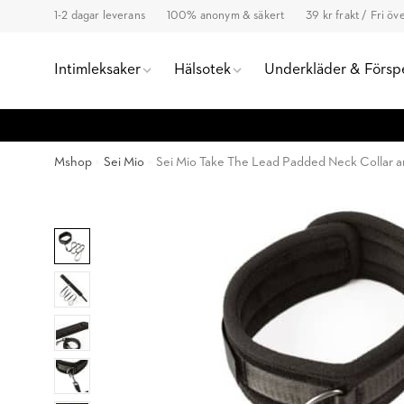
1-2 dagar leverans
100% anonym & säkert
39 kr frakt / Fri ö
Intimleksaker
Hälsotek
Underkläder & Försp
Mshop
Sei Mio
Sei Mio Take The Lead Padded Neck Collar 