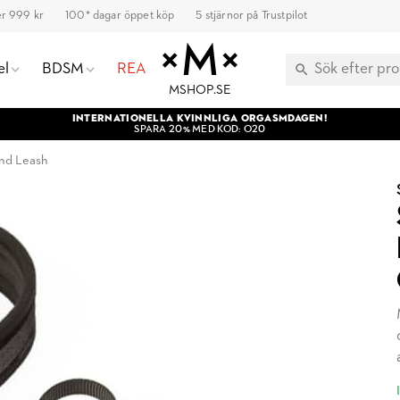
ver 999 kr
100* dagar öppet köp
5 stjärnor på Trustpilot
el
BDSM
REA
MSHOP.SE
INTERNATIONELLA KVINNLIGA ORGASMDAGEN!
SPARA 20% MED KOD: O20
and Leash