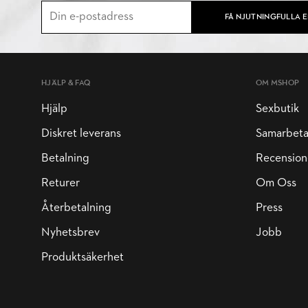
FÅ NJUTNINGFULLA 
HJÄLP & FAQ
OM MSHOP
Hjälp
Sexbutik
Diskret leverans
Samarbet
Betalning
Recension
Returer
Om Oss
Återbetalning
Press
Nyhetsbrev
Jobb
Produktsäkerhet