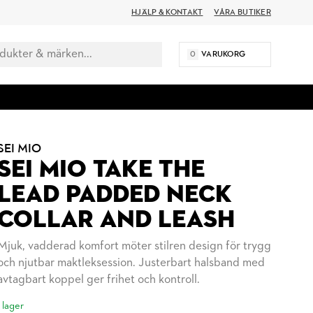
HJÄLP & KONTAKT
VÅRA BUTIKER
0
VARUKORG
SEI MIO
SEI MIO TAKE THE
LEAD PADDED NECK
COLLAR AND LEASH
Mjuk, vadderad komfort möter stilren design för trygg
och njutbar maktleksession. Justerbart halsband med
avtagbart koppel ger frihet och kontroll.
I lager