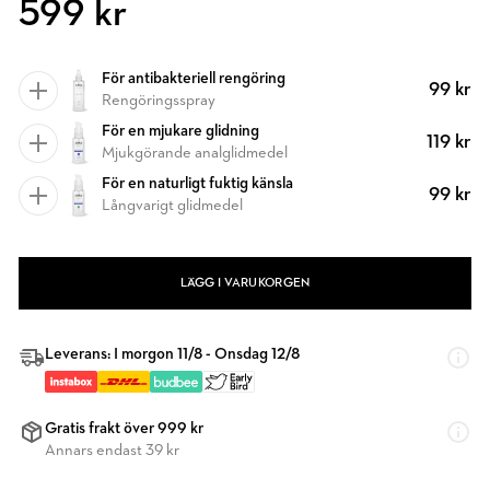
599 kr
För antibakteriell rengöring
99 kr
Rengöringsspray
För en mjukare glidning
119 kr
Mjukgörande analglidmedel
För en naturligt fuktig känsla
99 kr
Långvarigt glidmedel
LÄGG I VARUKORGEN
Leverans: I morgon 11/8 - Onsdag 12/8
Gratis frakt över 999 kr
Annars endast 39 kr