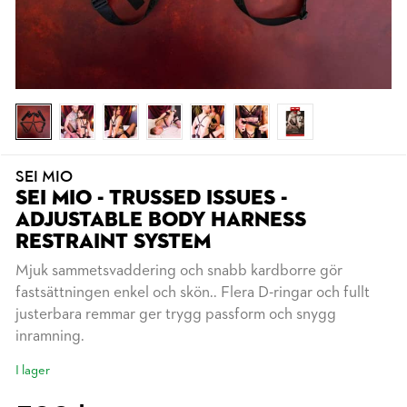
SEI MIO
SEI MIO - TRUSSED ISSUES -
ADJUSTABLE BODY HARNESS
RESTRAINT SYSTEM
Mjuk sammetsvaddering och snabb kardborre gör
fastsättningen enkel och skön.. Flera D-ringar och fullt
justerbara remmar ger trygg passform och snygg
inramning.
I lager