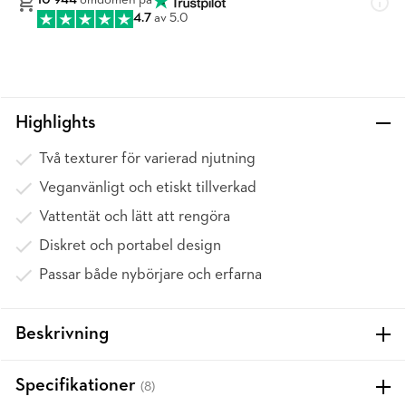
10 944
omdömen på
4.7
av 5.0
Highlights
Två texturer för varierad njutning
Veganvänligt och etiskt tillverkad
Vattentät och lätt att rengöra
Diskret och portabel design
Passar både nybörjare och erfarna
Beskrivning
Specifikationer
(8)