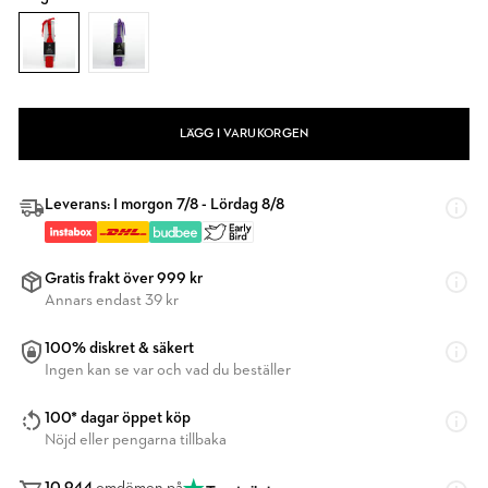
LÄGG I VARUKORGEN
Leverans: I morgon 7/8 - Lördag 8/8
Gratis frakt över 999 kr
Annars endast 39 kr
100% diskret & säkert
Ingen kan se var och vad du beställer
100* dagar öppet köp
Nöjd eller pengarna tillbaka