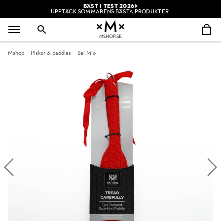
BÄST I TEST 2026
UPPTÄCK SOMMARENS BÄSTA PRODUKTER.
MSHOP.SE
Mshop
Piskor & paddles
Sei Mio