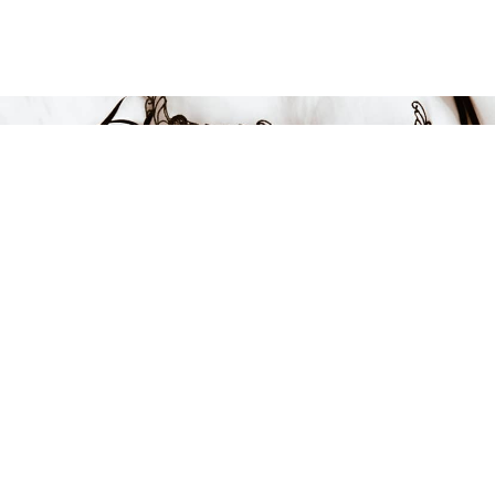
Endast 6 kvar i lager
269 kr
LÄGG I VARUKORGEN
FÅ INSPIRATION &
ERBJUDANDEN!
Anmäl dig till vårt nyhetsbrev och var först med att få information
om alla nyheter, inspiration och härliga erbjudanden!