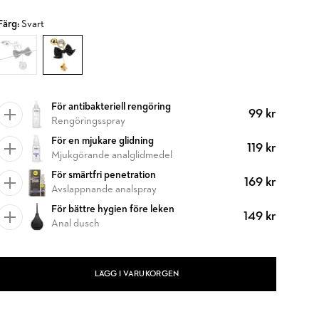
Färg:
Svart
För antibakteriell rengöring
99 kr
Rengöringsspray
För en mjukare glidning
119 kr
Mjukgörande analglidmedel
För smärtfri penetration
169 kr
Avslappnande analspray
För bättre hygien före leken
149 kr
Anal dusch
LÄGG I VARUKORGEN