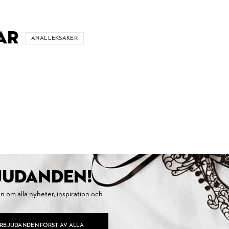
AR
ANAL LEKSAKER
BJUDANDEN!
on om alla nyheter, inspiration och
ERBJUDANDEN FÖRST AV ALLA