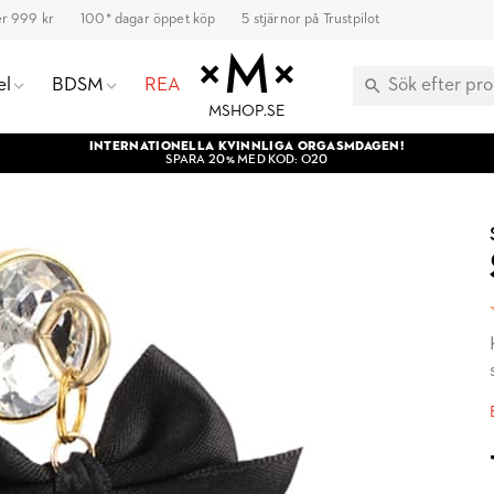
ver 999 kr
100* dagar öppet köp
5 stjärnor på Trustpilot
el
BDSM
REA
MSHOP.SE
INTERNATIONELLA KVINNLIGA ORGASMDAGEN!
SPARA 20% MED KOD: O20