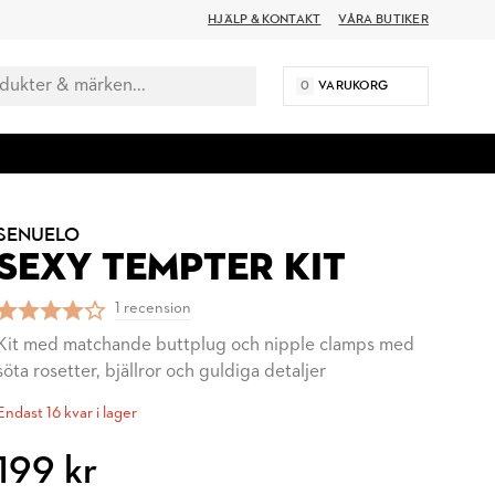
HJÄLP & KONTAKT
VÅRA BUTIKER
0
VARUKORG
SENUELO
SEXY TEMPTER KIT
1 recension
Kit med matchande buttplug och nipple clamps med
söta rosetter, bjällror och guldiga detaljer
Endast 16 kvar i lager
199 kr