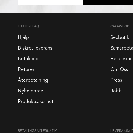
HJÄLP & FAQ
OM MSHOP
Hjälp
Sexbutik
Diskret leverans
Samarbet
Betalning
Recension
Returer
Om Oss
Återbetalning
Press
Nyhetsbrev
Jobb
Produktsäkerhet
BETALINGSALTERNATIV
LEVERANSAL