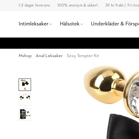
1-2 dagar leverans
100% anonym & säkert
39 kr frakt / Fri ö
Intimleksaker
Hälsotek
Underkläder & Försp
Mshop
Anal Leksaker
Sexy Tempter Kit