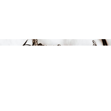
FÅ INSPIRATION &
ERBJUDANDEN!
Anmäl dig till vårt nyhetsbrev och var först med att få information