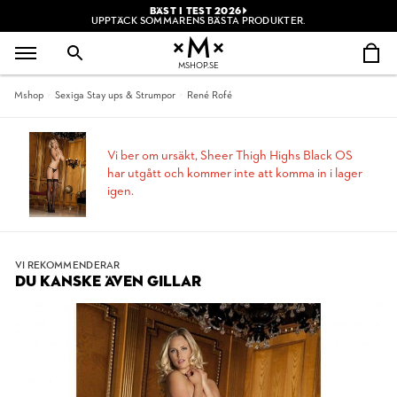
BÄST I TEST 2026
UPPTÄCK SOMMARENS BÄSTA PRODUKTER.
MSHOP.SE
Mshop
Sexiga Stay ups & Strumpor
René Rofé
Vi ber om ursäkt, Sheer Thigh Highs Black OS
har utgått och kommer inte att komma in i lager
igen.
VI REKOMMENDERAR
DU KANSKE ÄVEN GILLAR