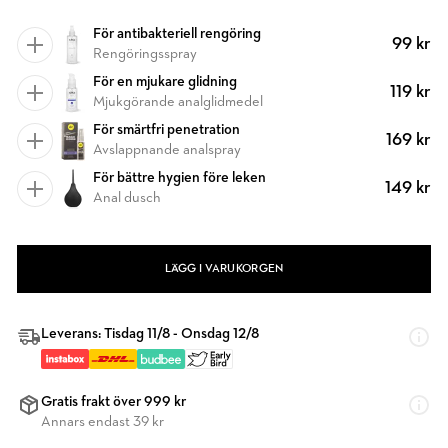
För antibakteriell rengöring
99 kr
Rengöringsspray
För en mjukare glidning
119 kr
Mjukgörande analglidmedel
För smärtfri penetration
169 kr
Avslappnande analspray
För bättre hygien före leken
149 kr
Anal dusch
LÄGG I VARUKORGEN
Leverans: Tisdag 11/8 - Onsdag 12/8
Gratis frakt över 999 kr
Annars endast 39 kr