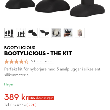
BOOTYLICIOUS
BOOTYLICIOUS - THE KIT
60 recensioner
Perfekt kit för nybörjare med 3 analpluggar i silkeslent
silikonmaterial
I lager
389 kr
REA
Slutar imorgon
Tid. Pris:
499 kr
(-22%)