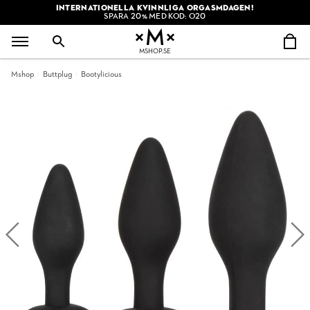
INTERNATIONELLA KVINNLIGA ORGASMDAGEN!
SPARA 20% MED KOD: O20
MSHOP.SE
Mshop
Buttplug
Bootylicious