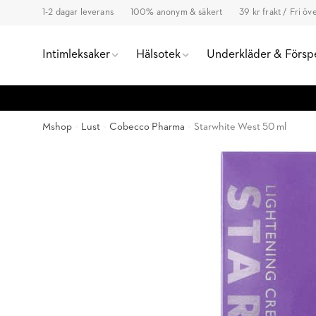
1-2 dagar leverans
100% anonym & säkert
39 kr frakt / Fri ö
Intimleksaker
Hälsotek
Underkläder & Försp
Mshop
Lust
Cobecco Pharma
Starwhite West 50 ml