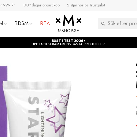
ver 999 kr
100* dagar öppet köp
5 stjärnor på Trustpilot
el
BDSM
REA
MSHOP.SE
BÄST I TEST 2026
UPPTÄCK SOMMARENS BÄSTA PRODUKTER.