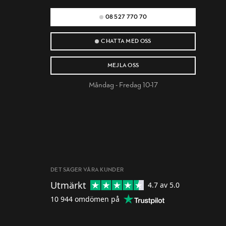
08 527 770 70
CHATTA MED OSS
MEJLA OSS
Måndag - Fredag 10-17
DET SÄGER VÅRA KUNDER
Utmärkt
4.7
av 5.0
10 944
omdömen på