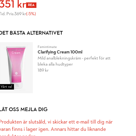
351 kr
REA
Tid. Pris:
369 kr
(-5%)
DET BÄSTA ALTERNATIVET
Femintimate
Clarifying Cream 100ml
Mild analblekningskräm - perfekt för att
bleka alla hudtyper
189 kr
Vårt val
LÅT OSS MEJLA DIG
Produkten är slutsåld, vi skickar ett e-mail till dig när
varan finns i lager igen. Annars hittar du liknande