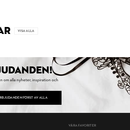
AR
VISA ALLA
BJUDANDEN!
on om alla nyheter, inspiration och
ERBJUDANDEN FÖRST AV ALLA
VÅRA FAVORITER