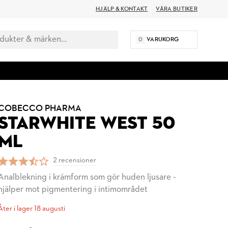
HJÄLP & KONTAKT
VÅRA BUTIKER
0
VARUKORG
COBECCO PHARMA
STARWHITE WEST 50
ML
2 recensioner
Analblekning i krämform som gör huden ljusare -
hjälper mot pigmentering i intimområdet
Åter i lager 18 augusti