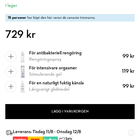
I lager
15 personer
har köpt den här varan de senaste timmarna.
729 kr
För antibakteriell rengöring
99 kr
Rengöringsspray
För intensivare orgasmer
119 kr
Stimulerande gel
För en naturligt fuktig känsla
99 kr
Långvarigt glidmedel
LÄGG I VARUKORGEN
Leverans: Tisdag 11/8 - Onsdag 12/8