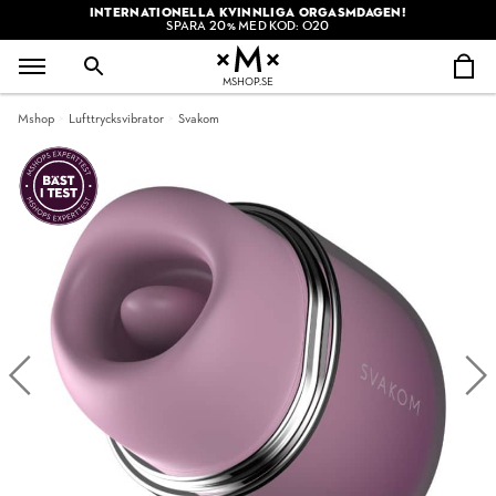
INTERNATIONELLA KVINNLIGA ORGASMDAGEN!
SPARA 20% MED KOD: O20
MSHOP.SE
Mshop
Lufttrycksvibrator
Svakom