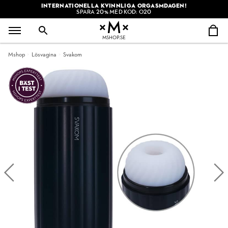
INTERNATIONELLA KVINNLIGA ORGASMDAGEN!
SPARA 20% MED KOD: O20
MSHOP.SE
Mshop
Lösvagina
Svakom