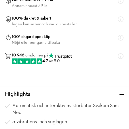
Gratis frakt över 999 kr
Annars endast 39 kr
100% diskret & säkert
Ingen kan se var och vad du beställer
100* dagar öppet köp
Nöjd eller pengarna tillbaka
10 946
omdömen på
4.7
av 5.0
Highlights
Automatisk och interaktiv masturbator Svakom Sam
Neo
5 vibrations- och suglägen