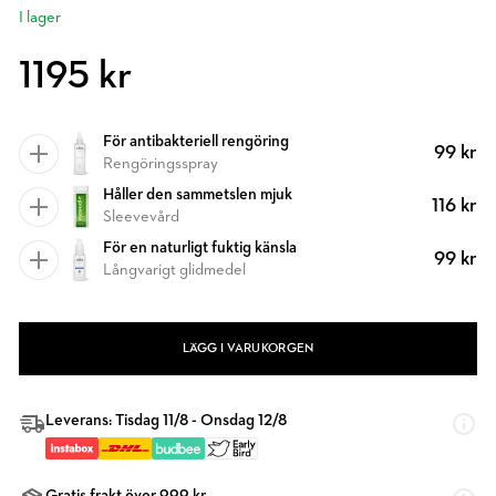
I lager
1195 kr
För antibakteriell rengöring
99 kr
Rengöringsspray
Håller den sammetslen mjuk
116 kr
Sleevevård
För en naturligt fuktig känsla
99 kr
Långvarigt glidmedel
LÄGG I VARUKORGEN
Leverans: Tisdag 11/8 - Onsdag 12/8