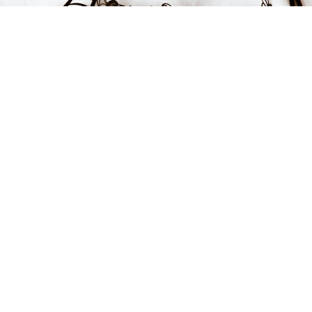
1195 kr
LÄGG I VARUKORGEN
FÅ INSPIRATION &
ERBJUDANDEN!
Anmäl dig till vårt nyhetsbrev och var först med att få information
om alla nyheter, inspiration och härliga erbjudanden!
Kontakt
Hjälp & FAQ