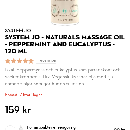
SYSTEM JO
SYSTEM JO - NATURALS MASSAGE OIL
- PEPPERMINT AND EUCALYPTUS -
120 ML
1 recension
Iskall pepparmynta och eukalyptus som pirrar skönt och
väcker kroppen till liv. Vegansk, kyssbar olja med sju
närande oljor som gör huden silkeslen.
Endast 17 kvar i lager
159 kr
För antibakteriell rengöring