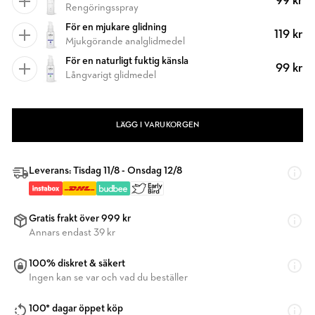
99 kr
Rengöringsspray
För en mjukare glidning
119 kr
Mjukgörande analglidmedel
För en naturligt fuktig känsla
99 kr
Långvarigt glidmedel
LÄGG I VARUKORGEN
Leverans: Tisdag 11/8 - Onsdag 12/8
Gratis frakt över 999 kr
Annars endast 39 kr
100% diskret & säkert
Ingen kan se var och vad du beställer
100* dagar öppet köp