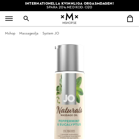
INTERNATIONELLA KVINNLIGA ORGASMDAGEN!
SPARA 20% MED KOD: O20
MSHOP.SE
Mshop
Massageolja
System JO