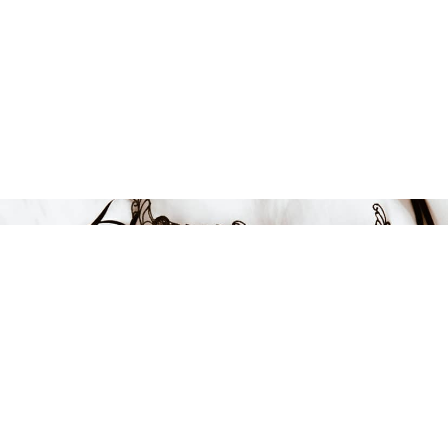
Endast 17 kvar i lager
159 kr
LÄGG I VARUKORGEN
FÅ INSPIRATION &
ERBJUDANDEN!