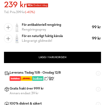
239 kr
REA
Endast idag
Tid. Pris:
399 kr
(-40%)
För antibakteriell rengöring
99 kr
Rengöringsspray
För en naturligt fuktig känsla
99 kr
Långvarigt glidmedel
LÄGG I VARUKORGEN
Leverans: Tisdag 11/8 - Onsdag 12/8
Gratis frakt över 999 kr
Annars endast 39 kr
100% diskret & säkert