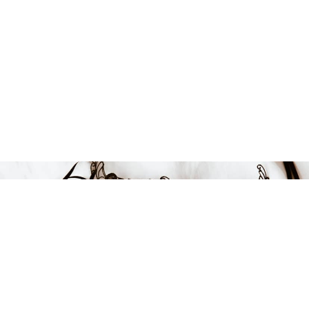
239 kr
-40%
LÄGG I VARUKORGEN
FÅ INSPIRATION &