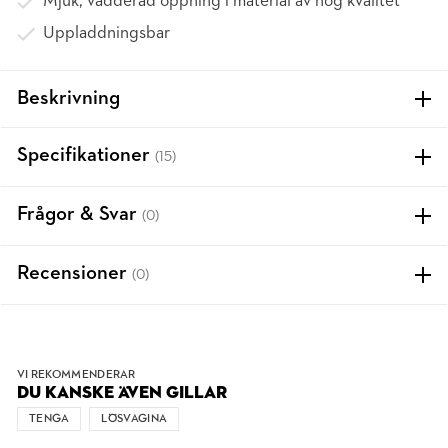
Mjuk, vadderad öppning i material av hög kvalitet
Uppladdningsbar
Beskrivning
Specifikationer
(15)
Frågor & Svar
(0)
Recensioner
(0)
VI REKOMMENDERAR
DU KANSKE ÄVEN GILLAR
TENGA
LÖSVAGINA