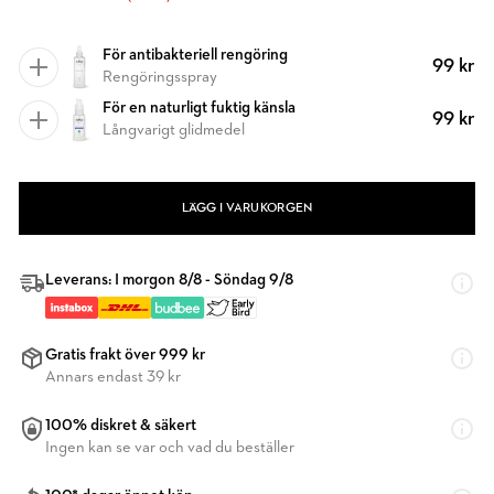
För antibakteriell rengöring
99 kr
Rengöringsspray
För en naturligt fuktig känsla
99 kr
Långvarigt glidmedel
LÄGG I VARUKORGEN
Leverans: I morgon 8/8 - Söndag 9/8
Gratis frakt över 999 kr
Annars endast 39 kr
100% diskret & säkert
Ingen kan se var och vad du beställer