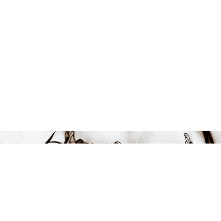
Endast 2 kvar i lager
2795 kr
-28%
LÄGG I VARUKORGEN