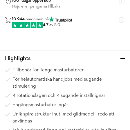
100* dagar öppet köp
Nöjd eller pengarna tillbaka
10 944
omdömen på
4.7
av 5.0
Highlights
Tillbehör för Tenga masturbatorer
För helautomatiska handjobs med sugande
stimulering
4 rotationslägen och 4 sugande inställnignar
Engångsmasturbator ingår
Unik spiralstruktur inuti med glidmedel– redo att
användas