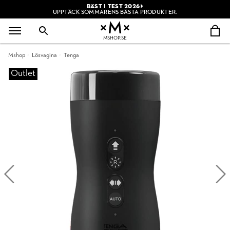
BÄST I TEST 2026
UPPTÄCK SOMMARENS BÄSTA PRODUKTER.
MSHOP.SE
Mshop
Lösvagina
Tenga
Outlet