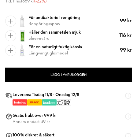
Tid. Pris:
1669 kr
(-22%)
För antibakteriell rengöring
99 kr
Rengöringsspray
Håller den sammetslen mjuk
116 kr
Sleevevård
För en naturligt fuktig känsla
99 kr
Långvarigt glidmedel
LÄGG I VARUKORGEN
Leverans: Tisdag 11/8 - Onsdag 12/8
Gratis frakt över 999 kr
Annars endast 39 kr
100% diskret & säkert