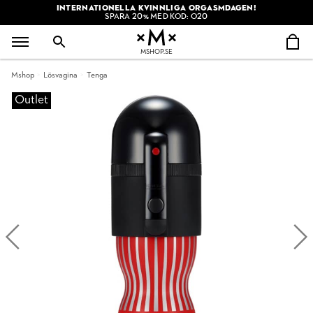
INTERNATIONELLA KVINNLIGA ORGASMDAGEN!
SPARA 20% MED KOD: O20
MSHOP.SE
Mshop
Lösvagina
Tenga
Outlet