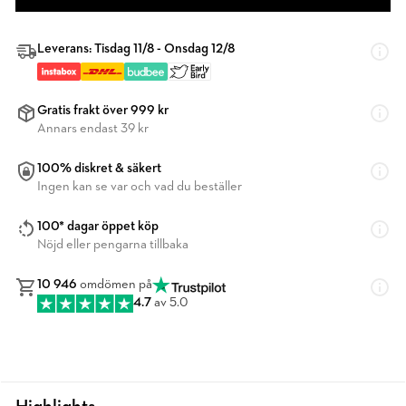
Leverans: Tisdag 11/8 - Onsdag 12/8
Gratis frakt över 999 kr
Annars endast 39 kr
100% diskret & säkert
Ingen kan se var och vad du beställer
100* dagar öppet köp
Nöjd eller pengarna tillbaka
10 946
omdömen på
4.7
av 5.0