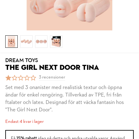
DREAM TOYS
THE GIRL NEXT DOOR TINA
3 recensioner
Set med 3 onanister med realistisk textur och öppna
ändar för enkel rengöring. Tillverkad av TPE, fri från
ftalater och latex. Designad för att väcka fantasin hos
"The Girl Next Door".
Endast 4 kvar i lager
Få
15% rabatt
idag på detta och andra utvalda varor. Använd