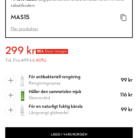
rabattkoden:
MAS15
Fler produkter
299 kr
REA
Slutar imorgon
Tid. Pris:
499 kr
(-40%)
För antibakteriell rengöring
99 kr
Rengöringsspray
Håller den sammetslen mjuk
116 kr
Sleevevård
För en naturligt fuktig känsla
99 kr
Långvarigt glidmedel
LÄGG I VARUKORGEN