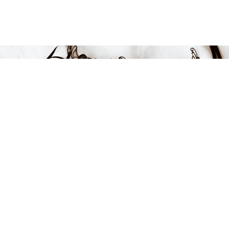
Endast 4 kvar i lager
299 kr
-40%
LÄGG I VARUKORGEN
FÅ INSPIRATION &
ERBJUDANDEN!
Anmäl dig till vårt nyhetsbrev och var först med att få information
om alla nyheter, inspiration och härliga erbjudanden!