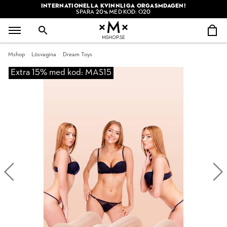
INTERNATIONELLA KVINNLIGA ORGASMDAGEN!
SPARA 20% MED KOD: O20
MSHOP.SE
Mshop
Lösvagina
Dream Toys
Extra 15% med kod: MAS15