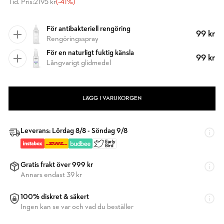
Tid. Pris:
2195 kr
(-41%)
För antibakteriell rengöring
99 kr
Rengöringsspray
För en naturligt fuktig känsla
99 kr
Långvarigt glidmedel
LÄGG I VARUKORGEN
Leverans: Lördag 8/8 - Söndag 9/8
Gratis frakt över 999 kr
Annars endast 39 kr
100% diskret & säkert
Ingen kan se var och vad du beställer