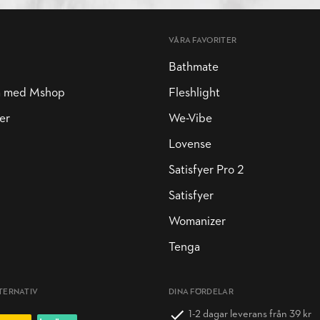
VÅRA FAVORITER
Bathmate
a med Mshop
Fleshlight
er
We-Vibe
Lovense
Satisfyer Pro 2
Satisfyer
Womanizer
Tenga
TERNATIV
DINA FÖRDELAR
1-2 dagar leverans från 39 kr