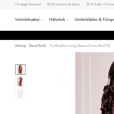
1-2 dagar leverans
100% anonym & säkert
39 kr frakt / Fri ö
Intimleksaker
Hälsotek
Underkläder & Försp
Mshop
René Rofé
Tie Breaker Long Sleeve Dress Red OS