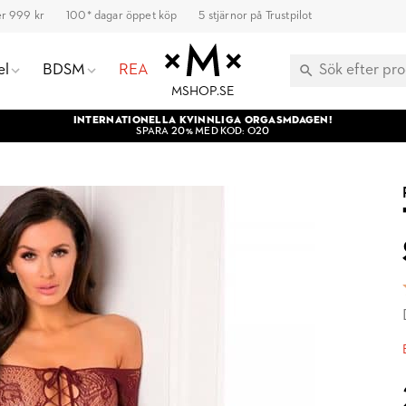
ver 999 kr
100* dagar öppet köp
5 stjärnor på Trustpilot
el
BDSM
REA
MSHOP.SE
INTERNATIONELLA KVINNLIGA ORGASMDAGEN!
SPARA 20% MED KOD: O20