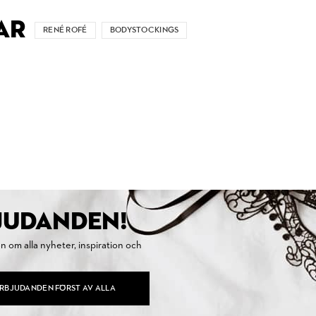
AR
RENÉ ROFÉ
BODYSTOCKINGS
BJUDANDEN!
on om alla nyheter, inspiration och
ERBJUDANDEN FÖRST AV ALLA