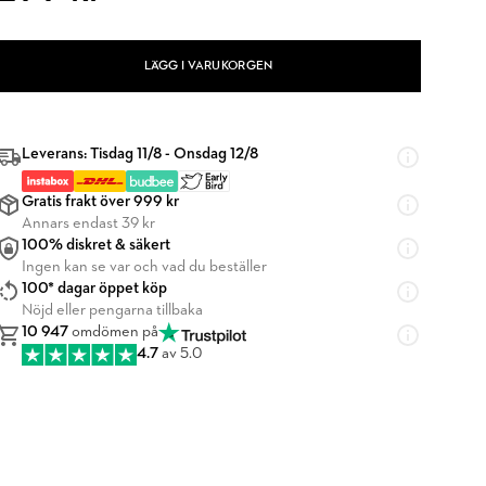
LÄGG I VARUKORGEN
Leverans: Tisdag 11/8 - Onsdag 12/8
Gratis frakt över 999 kr
Annars endast 39 kr
100% diskret & säkert
Ingen kan se var och vad du beställer
100* dagar öppet köp
Nöjd eller pengarna tillbaka
10 947
omdömen på
4.7
av 5.0