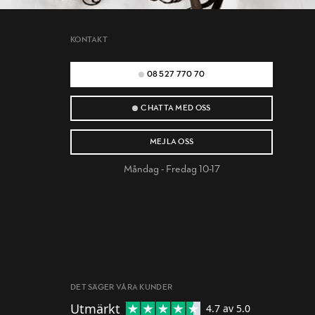
KONTAKT
08 527 770 70
CHATTA MED OSS
MEJLA OSS
Måndag - Fredag 10-17
DET SÄGER VÅRA KUNDER
Utmärkt
4.7
av 5.0