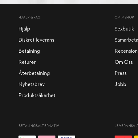
HJÄLP & FAQ
OM MSHOP
Hjälp
Sexbutik
Diskret leverans
Samarbet
Betalning
Recension
Returer
Om Oss
Återbetalning
Press
Nyhetsbrev
Jobb
Produktsäkerhet
BETALINGSALTERNATIV
LEVERANSAL