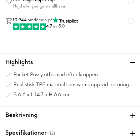
100* dagar öppet köp
Nöjd eller pengarna tillbaka
10 944
omdömen på
4.7
av 5.0
Highlights
Pocket Pussy utformad efter kroppen
Realistisk TPE-material som värms upp vid beröring
B 6.6 x L 14.7 x H 6.6 cm
Beskrivning
Specifikationer
(12)