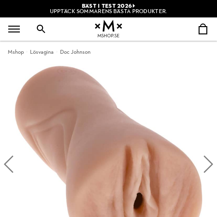
BÄST I TEST 2026
UPPTÄCK SOMMARENS BÄSTA PRODUKTER.
MSHOP.SE
Mshop
Lösvagina
Doc Johnson