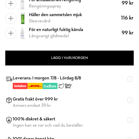
För antibakteriell rengöring
99 kr
Rengöringsspray
Håller den sammetslen mjuk
116 kr
Sleevevård
För en naturligt fuktig känsla
99 kr
Långvarigt glidmedel
LÄGG I VARUKORGEN
Leverans: I morgon 7/8 - Lördag 8/8
Gratis frakt över 999 kr
Annars endast 39 kr
100% diskret & säkert
Ingen kan se var och vad du beställer