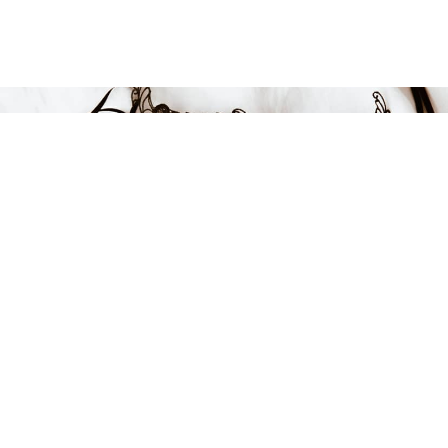
Endast 3 kvar i lager
309 kr
LÄGG I VARUKORGEN
FÅ INSPIRATION &
ERBJUDANDEN!
Anmäl dig till vårt nyhetsbrev och var först med att få information
om alla nyheter, inspiration och härliga erbjudanden!