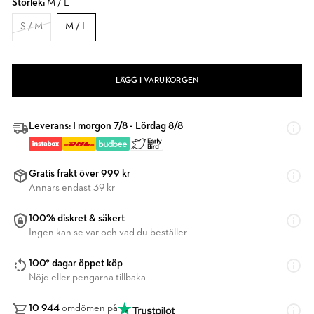
Storlek:
M / L
S / M
M / L
LÄGG I VARUKORGEN
Leverans: I morgon 7/8 - Lördag 8/8
Gratis frakt över 999 kr
Annars endast 39 kr
100% diskret & säkert
Ingen kan se var och vad du beställer
100* dagar öppet köp
Nöjd eller pengarna tillbaka
10 944
omdömen på