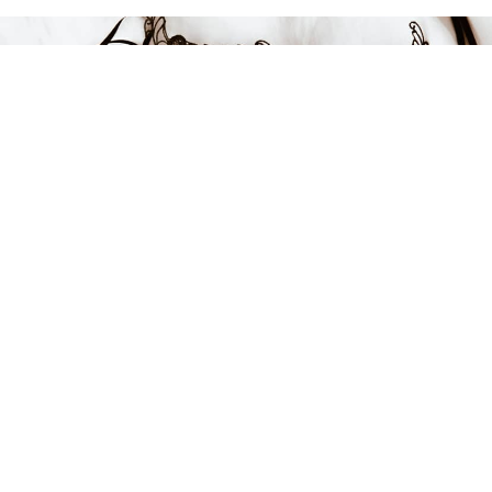
Endast 5 kvar i lager
329 kr
LÄGG I VARUKORGEN
FÅ INSPIRATION &
ERBJUDANDEN!
Anmäl dig till vårt nyhetsbrev och var först med att få information
om alla nyheter, inspiration och härliga erbjudanden!
Kontakt