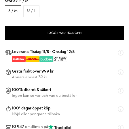
Storlek:
S / M
S / M
M / L
LÄGG I VARUKORGEN
Leverans: Tisdag 11/8 - Onsdag 12/8
Gratis frakt över 999 kr
Annars endast 39 kr
100% diskret & säkert
Ingen kan se var och vad du beställer
100* dagar öppet köp
Nöjd eller pengarna tillbaka
10 947
omdömen på