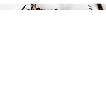
Endast 1 kvar i lager
499 kr
LÄGG I VARUKORGEN
FÅ INSPIRATION &
ERBJUDANDEN!
Anmäl dig till vårt nyhetsbrev och var först med att få information
om alla nyheter, inspiration och härliga erbjudanden!
Kontakt