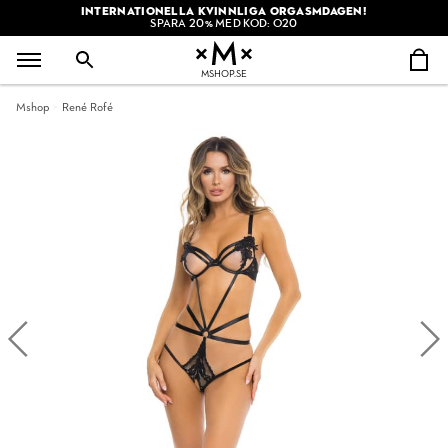
INTERNATIONELLA KVINNLIGA ORGASMDAGEN!
SPARA 20% MED KOD: O20
MSHOP.SE
Mshop
René Rofé