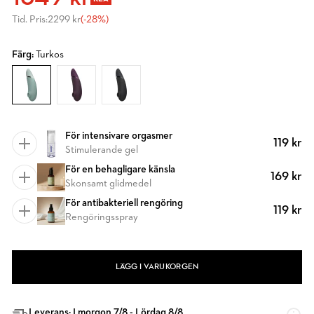
Tid. Pris:
2299 kr
(-28%)
Färg:
Turkos
För intensivare orgasmer
119 kr
Stimulerande gel
För en behagligare känsla
169 kr
Skonsamt glidmedel
För antibakteriell rengöring
119 kr
Rengöringsspray
LÄGG I VARUKORGEN
Leverans: I morgon 7/8 - Lördag 8/8