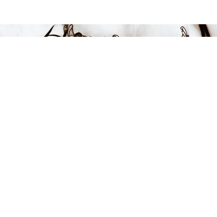
699 kr
LÄGG I VARUKORGEN
FÅ INSPIRATION &
ERBJUDANDEN!
Anmäl dig till vårt nyhetsbrev och var först med att få information
om alla nyheter, inspiration och härliga erbjudanden!