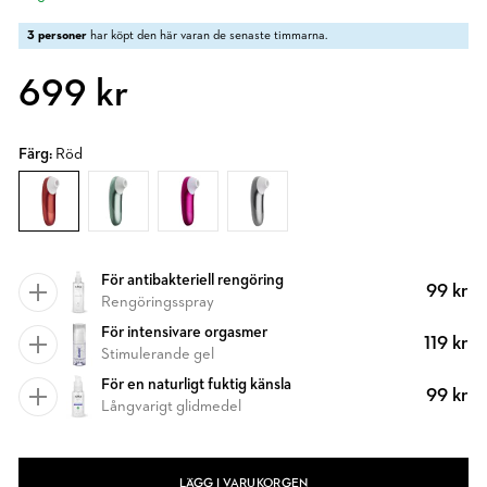
3 personer
har köpt den här varan de senaste timmarna.
699 kr
Färg:
Röd
För antibakteriell rengöring
99 kr
Rengöringsspray
För intensivare orgasmer
119 kr
Stimulerande gel
För en naturligt fuktig känsla
99 kr
Långvarigt glidmedel
LÄGG I VARUKORGEN