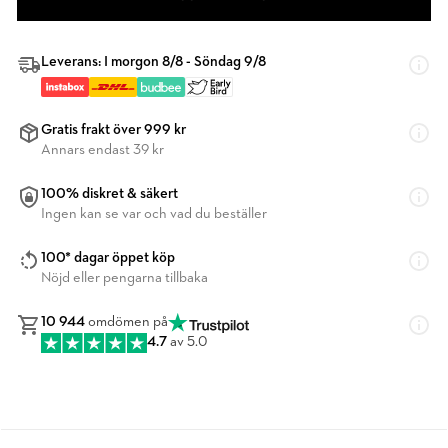
Leverans: I morgon 8/8 - Söndag 9/8
Gratis frakt över 999 kr
Annars endast 39 kr
100% diskret & säkert
Ingen kan se var och vad du beställer
100* dagar öppet köp
Nöjd eller pengarna tillbaka
10 944
omdömen på
4.7
av 5.0