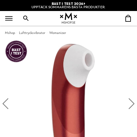
BÄST I TEST 2026
UPPTÄCK SOMMARENS BÄSTA PRODUKTER.
MSHOP.SE
Mshop
Lufttrycksvibrator
Womanizer