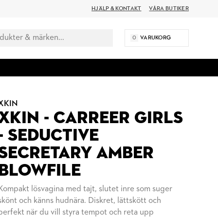
HJÄLP & KONTAKT
VÅRA BUTIKER
0
VARUKORG
XKIN
XKIN - CARREER GIRLS
- SEDUCTIVE
SECRETARY AMBER
BLOWFILE
Kompakt lösvagina med tajt, slutet inre som suger
skönt och känns hudnära. Diskret, lättskött och
perfekt när du vill styra tempot och reta upp