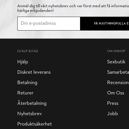
Anmäl dig till vårt nyhetsbrev och var först med att få informati
härliga erbjudanden!
FÅ NJUTNINGFULLA 
HJÄLP & FAQ
OM MSHOP
Hjälp
Sexbutik
Diskret leverans
Samarbet
Betalning
Recension
Returer
Om Oss
Återbetalning
Press
Nyhetsbrev
Jobb
Produktsäkerhet