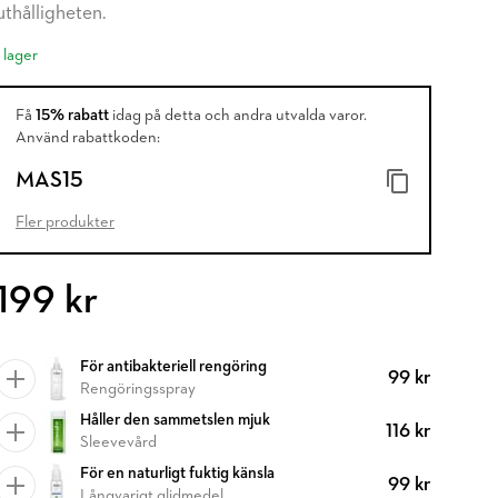
uthålligheten.
I lager
Få
15% rabatt
idag på detta och andra utvalda varor.
Använd rabattkoden:
MAS15
Fler produkter
199 kr
För antibakteriell rengöring
99 kr
Rengöringsspray
Håller den sammetslen mjuk
116 kr
Sleevevård
För en naturligt fuktig känsla
99 kr
Långvarigt glidmedel