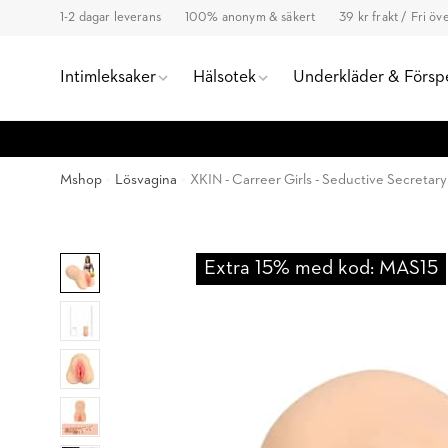
1-2 dagar leverans
100% anonym & säkert
39 kr frakt / Fri ö
Intimleksaker
Hälsotek
Underkläder & Försp
Mshop
Lösvagina
XKIN - Carreer Girls - Seductive Secretar
Extra 15% med kod: MAS15