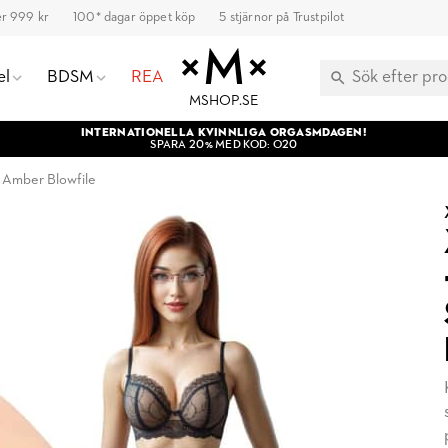
ver 999 kr
100* dagar öppet köp
5 stjärnor på Trustpilot
el
BDSM
REA
MSHOP.SE
INTERNATIONELLA KVINNLIGA ORGASMDAGEN!
SPARA 20% MED KOD: O20
y Amber Blowfile