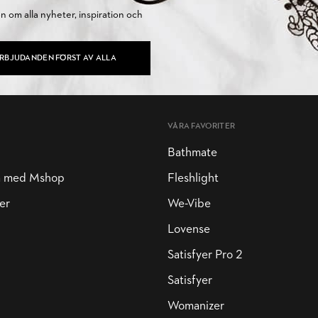
on om alla nyheter, inspiration och
ERBJUDANDEN FÖRST AV ALLA
VÅRA FAVORITER
Bathmate
a med Mshop
Fleshlight
er
We-Vibe
Lovense
Satisfyer Pro 2
Satisfyer
Womanizer