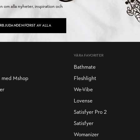
on om alla nyheter, inspiration och
ERBJUDANDEN FÖRST AV ALLA
VÅRA FAVORITER
Bathmate
a med Mshop
Fleshlight
er
We-Vibe
Lovense
Satisfyer Pro 2
Satisfyer
Womanizer