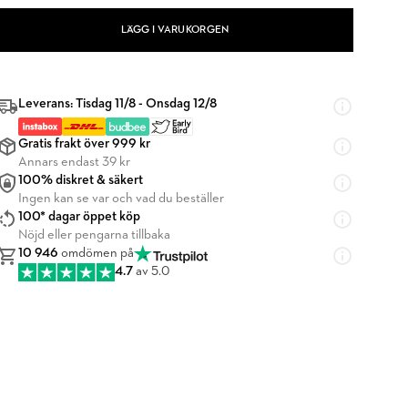
LÄGG I VARUKORGEN
Leverans: Tisdag 11/8 - Onsdag 12/8
Gratis frakt över 999 kr
Annars endast 39 kr
100% diskret & säkert
Ingen kan se var och vad du beställer
100* dagar öppet köp
Nöjd eller pengarna tillbaka
10 946
omdömen på
4.7
av 5.0