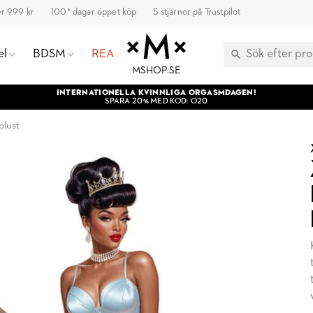
ver 999 kr
100* dagar öppet köp
5 stjärnor på Trustpilot
el
BDSM
REA
MSHOP.SE
INTERNATIONELLA KVINNLIGA ORGASMDAGEN!
SPARA 20% MED KOD: O20
plust