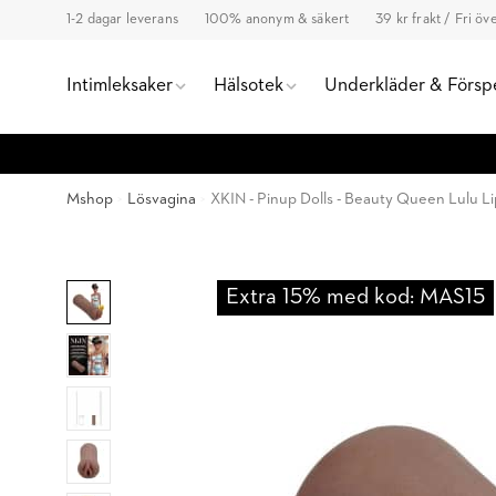
1-2 dagar leverans
100% anonym & säkert
39 kr frakt / Fri ö
Intimleksaker
Hälsotek
Underkläder & Försp
Mshop
Lösvagina
XKIN - Pinup Dolls - Beauty Queen Lulu Li
Extra 15% med kod: MAS15