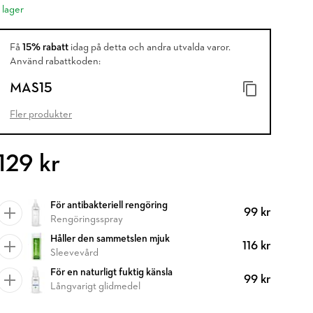
I lager
Få
15% rabatt
idag på detta och andra utvalda varor.
Använd rabattkoden:
MAS15
Fler produkter
129 kr
För antibakteriell rengöring
99 kr
Rengöringsspray
Håller den sammetslen mjuk
116 kr
Sleevevård
För en naturligt fuktig känsla
99 kr
Långvarigt glidmedel