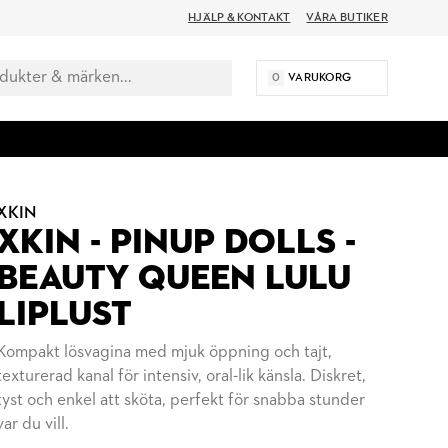
HJÄLP & KONTAKT
VÅRA BUTIKER
0
VARUKORG
XKIN
XKIN - PINUP DOLLS -
BEAUTY QUEEN LULU
LIPLUST
Kompakt lösvagina med mjuk öppning och tajt,
texturerad kanal för intensiv, oral-lik känsla. Diskret,
tyst och enkel att sköta, perfekt för snabba stunder
var du vill.