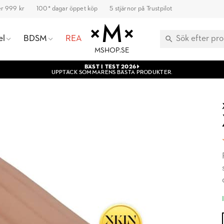
ver 999 kr
100* dagar öppet köp
5 stjärnor på Trustpilot
el
BDSM
REA
MSHOP.SE
BÄST I TEST 2026
UPPTÄCK SOMMARENS BÄSTA PRODUKTER.