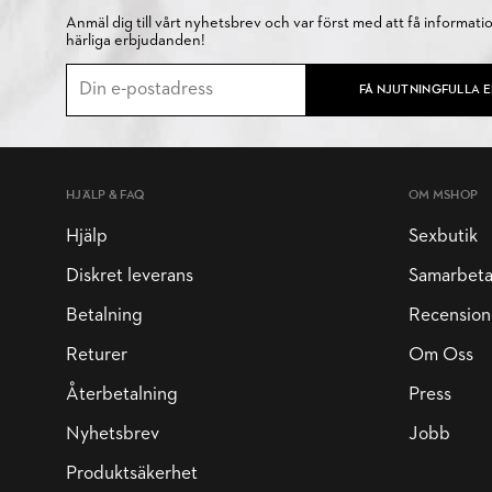
Anmäl dig till vårt nyhetsbrev och var först med att få informati
härliga erbjudanden!
FÅ NJUTNINGFULLA 
HJÄLP & FAQ
OM MSHOP
Hjälp
Sexbutik
Diskret leverans
Samarbet
Betalning
Recension
Returer
Om Oss
Återbetalning
Press
Nyhetsbrev
Jobb
Produktsäkerhet