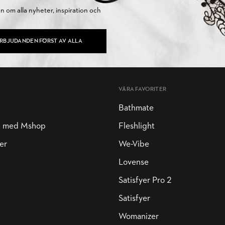
on om alla nyheter, inspiration och
ERBJUDANDEN FÖRST AV ALLA
VÅRA FAVORITER
Bathmate
a med Mshop
Fleshlight
er
We-Vibe
Lovense
Satisfyer Pro 2
Satisfyer
Womanizer