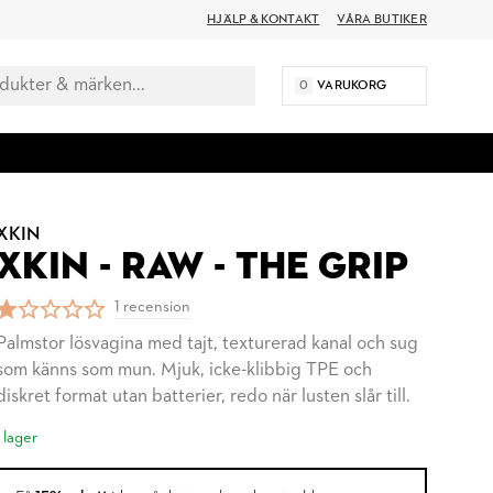
HJÄLP & KONTAKT
VÅRA BUTIKER
0
VARUKORG
XKIN
XKIN - RAW - THE GRIP
1 recension
Palmstor lösvagina med tajt, texturerad kanal och sug
som känns som mun. Mjuk, icke-klibbig TPE och
diskret format utan batterier, redo när lusten slår till.
I lager