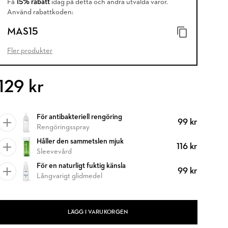
Få
15% rabatt
idag på detta och andra utvalda varor.
Använd rabattkoden:
MAS15
Fler produkter
129 kr
För antibakteriell rengöring
99 kr
Rengöringsspray
Håller den sammetslen mjuk
116 kr
Sleevevård
För en naturligt fuktig känsla
99 kr
Långvarigt glidmedel
LÄGG I VARUKORGEN