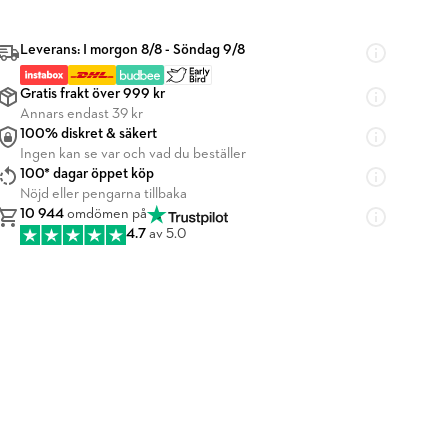
Leverans: I morgon 8/8 - Söndag 9/8
Gratis frakt över 999 kr
Annars endast 39 kr
100% diskret & säkert
Ingen kan se var och vad du beställer
100* dagar öppet köp
Nöjd eller pengarna tillbaka
10 944
omdömen på
4.7
av 5.0