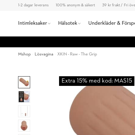
1-2 dagar leverans
100% anonym & säkert
39 kr frakt / Fri ö
Intimleksaker
Hälsotek
Underkläder & Försp
Mshop
Lösvagina
XKIN - Raw - The Grip
Extra 15% med kod: MAS15