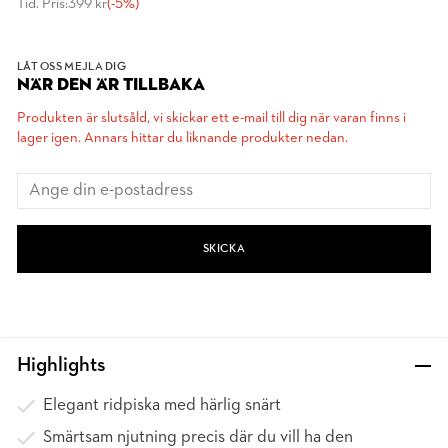
Tid. Pris:
399 kr
(-5%)
LÅT OSS MEJLA DIG
NÄR DEN ÄR TILLBAKA
Produkten är slutsåld, vi skickar ett e-mail till dig när varan finns i
lager igen. Annars hittar du liknande produkter nedan.
SKICKA
Highlights
Elegant ridpiska med härlig snärt
Smärtsam njutning precis där du vill ha den