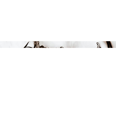
FÅ INSPIRATION &
ERBJUDANDEN!
Anmäl dig till vårt nyhetsbrev och var först med att få information