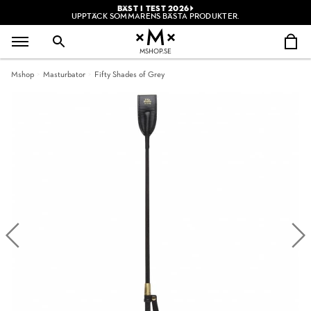
BÄST I TEST 2026
UPPTÄCK SOMMARENS BÄSTA PRODUKTER.
MSHOP.SE
Mshop
Masturbator
Fifty Shades of Grey