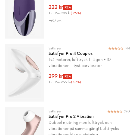
222 kr
REA
Tid. Pris:
299 kr
(-26%)
9,5 cm
Satisfyer
144
Satisfyer Pro 4 Couples
Två motorer, lufttryck 11 lägen + 10
vibrationer — tyst parvibrator
299 kr
REA
Tid. Pris:
699 kr
(-57%)
Satisfyer
390
Satisfyer Pro 2 Vibration
Dubbel njutning med lufttryck och
vibrationer på samma gång! Lufttrycks
vibrationer för din njutning.