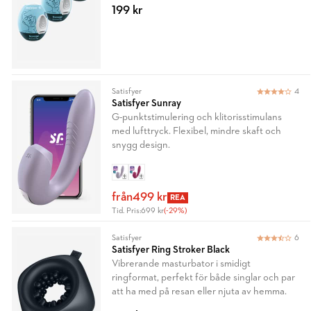
199 kr
Satisfyer
4
Satisfyer Sunray
G-punktstimulering och klitorisstimulans
med lufttryck. Flexibel, mindre skaft och
snygg design.
från
499 kr
REA
Tid. Pris:
699 kr
(-29%)
Satisfyer
6
Satisfyer Ring Stroker Black
Vibrerande masturbator i smidigt
ringformat, perfekt för både singlar och par
att ha med på resan eller njuta av hemma.