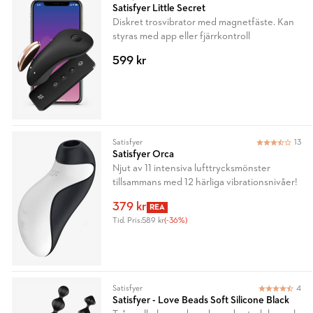
Satisfyer Little Secret
Diskret trosvibrator med magnetfäste. Kan
styras med app eller fjärrkontroll
599 kr
Satisfyer
13
Satisfyer Orca
Njut av 11 intensiva lufttrycksmönster
tillsammans med 12 härliga vibrationsnivåer!
379 kr
REA
Tid. Pris:
589 kr
(-36%)
Satisfyer
4
Satisfyer - Love Beads Soft Silicone Black