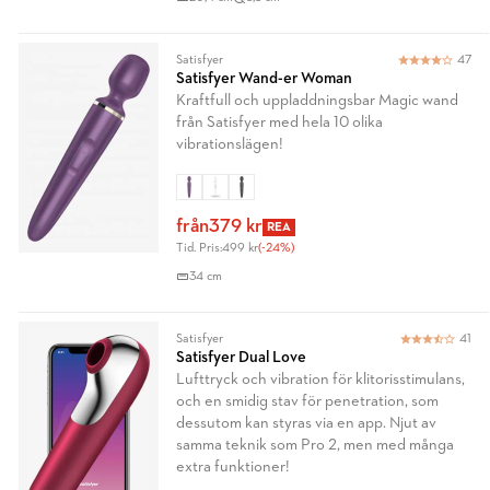
Satisfyer
47
Satisfyer Wand-er Woman
Kraftfull och uppladdningsbar Magic wand
från Satisfyer med hela 10 olika
vibrationslägen!
från
379 kr
REA
Tid. Pris:
499 kr
(-24%)
34 cm
Satisfyer
41
Satisfyer Dual Love
Lufttryck och vibration för klitorisstimulans,
och en smidig stav för penetration, som
dessutom kan styras via en app. Njut av
samma teknik som Pro 2, men med många
extra funktioner!