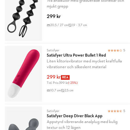
Två analkulor med graduerade storlekar och
mjukt grepp
299 kr
20,5 / 27 cm
1,9 - 3,7 cm
Satisfyer
5
Satisfyer Ultra Power Bullet 1 Red
Liten klitorisvibrator med mycket kraftfulla
vibrationer och silkeslent material
299 kr
REA
Tid. Pris:
399 kr
(-25%)
10,7 cm
2,5 cm
Satisfyer
5
Satisfyer Deep Diver Black App
Appstyrd vibrerande analplug med kulig
textur och 12 lägen