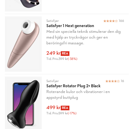
Satisfyer
166
Satisfyer 1 Next generation
Med sin speciella teknik stimulerar den dig
med hjälp av tryckvågor och ger en
beröringsfri massage.
249 kr
REA
Tid. Pris:
399 kr
(-38%)
Satisfyer
16
Satisfyer Rotator Plug 2+ Black
Roterande kulor och vibrationer i en
appstyrd buttplug
499 kr
REA
Tid. Pris:
599 kr
(-17%)