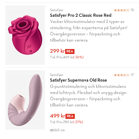
Satisfyer
15
Satisfyer Pro 2 Classic Rose Red
Vacker klitorisstimulator med 2 typer av
stimulering, från experterna på Satisfyer!
Övergångsversion – förpackning och
tillbehör kan variera.
299 kr
REA
Tid. Pris:
469 kr
(-36%)
Satisfyer
17
Satisfyer Supernova Old Rose
G-punktstimulering och klitorisstimulans
med lufttryck. Flexibel och snygg design.
Övergångsversion – förpackning och
tillbehör kan variera.
499 kr
REA
Tid. Pris:
789 kr
(-37%)
16,9 cm