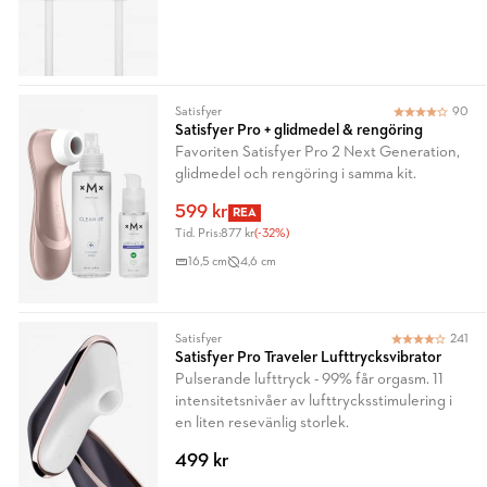
Satisfyer
90
Satisfyer Pro + glidmedel & rengöring
Favoriten Satisfyer Pro 2 Next Generation,
glidmedel och rengöring i samma kit.
599 kr
REA
Tid. Pris:
877 kr
(-32%)
16,5 cm
4,6 cm
Satisfyer
241
Satisfyer Pro Traveler Lufttrycksvibrator
Pulserande lufttryck - 99% får orgasm. 11
intensitetsnivåer av lufttrycksstimulering i
en liten resevänlig storlek.
499 kr