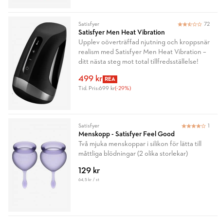
Satisfyer
72
Satisfyer Men Heat Vibration
Upplev oöverträffad njutning och kroppsnär
realism med Satisfyer Men Heat Vibration –
ditt nästa steg mot total tillfredsställelse!
499 kr
REA
Tid. Pris:
699 kr
(-29%)
Satisfyer
1
Menskopp - Satisfyer Feel Good
Två mjuka menskoppar i silikon för lätta till
måttliga blödningar (2 olika storlekar)
129 kr
64,5 kr / st