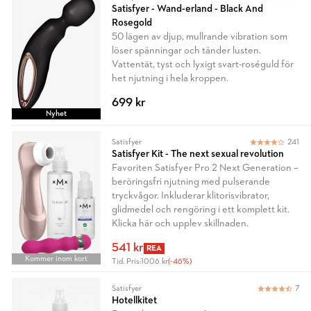
Satisfyer - Wand-erland - Black And
Rosegold
50 lägen av djup, mullrande vibration som
löser spänningar och tänder lusten.
Vattentät, tyst och lyxigt svart-roséguld för
het njutning i hela kroppen.
699 kr
Nyhet
Satisfyer
241
Satisfyer Kit - The next sexual revolution
Favoriten Satisfyer Pro 2 Next Generation –
beröringsfri njutning med pulserande
tryckvågor. Inkluderar klitorisvibrator,
glidmedel och rengöring i ett komplett kit.
Klicka här och upplev skillnaden.
541 kr
REA
Kommer inom kort
Tid. Pris:
1006 kr
(-46%)
Satisfyer
7
Hotellkitet