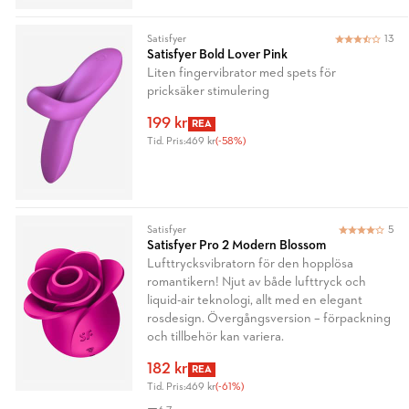
Satisfyer
13
Satisfyer Bold Lover Pink
Liten fingervibrator med spets för
pricksäker stimulering
199 kr
REA
Tid. Pris:
469 kr
(-58%)
Satisfyer
5
Satisfyer Pro 2 Modern Blossom
Lufttrycksvibratorn för den hopplösa
romantikern! Njut av både lufttryck och
liquid-air teknologi, allt med en elegant
rosdesign. Övergångsversion – förpackning
och tillbehör kan variera.
182 kr
REA
Tid. Pris:
469 kr
(-61%)