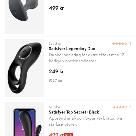
499 kr
Satisfyer
11
Satisfyer Legendary Duo
Dubbel penisring för extra effekt med 12
härliga vibrationsmönster
249 kr
2,7 cm
Satisfyer
7
Satisfyer Top Secret+ Black
Appstyrd anal- och G-punktvibrator, två
starka motorer.
499 kr
REA