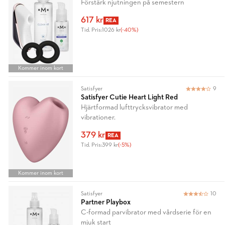
Förstärk njutningen på semestern
617 kr
REA
Tid. Pris:
1026 kr
(-40%)
Kommer inom kort
Satisfyer
9
Satisfyer Cutie Heart Light Red
Hjärtformad lufttrycksvibrator med
vibrationer.
379 kr
REA
Tid. Pris:
399 kr
(-5%)
Kommer inom kort
Satisfyer
10
Partner Playbox
C-formad parvibrator med vårdserie för en
mjuk start