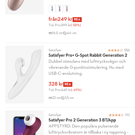
Övergångsversion – förpackning och
tillbehör kan
från
249 kr
REA
Tid. Pris:
599 kr
(-58%)
16,5 cm
4,6 cm
Satisfyer
556
Satisfyer Pro+ G-Spot Rabbit Generation 2
Dubbel stimulans med lufttrycksvågor och
vibrerande G-punktsstimulering. Nu med
USB-C-anslutning.
328 kr
REA
Tid. Pris:
649 kr
(-49%)
22 cm
3,5 cm
Satisfyer
110
Satisfyer Pro 2 Generation 3 BT/App
APPSTYRD: Den populära pulserande
lufttrycksvibratorn är tillbaka i ny tappning -