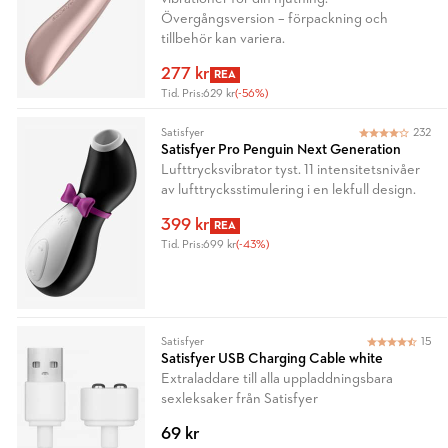
Övergångsversion – förpackning och
tillbehör kan variera.
277 kr
REA
Tid. Pris:
629 kr
(-56%)
Satisfyer
232
Satisfyer Pro Penguin Next Generation
Lufttrycksvibrator tyst. 11 intensitetsnivåer
av lufttrycksstimulering i en lekfull design.
399 kr
REA
Tid. Pris:
699 kr
(-43%)
Satisfyer
15
Satisfyer USB Charging Cable white
Extraladdare till alla uppladdningsbara
sexleksaker från Satisfyer
69 kr