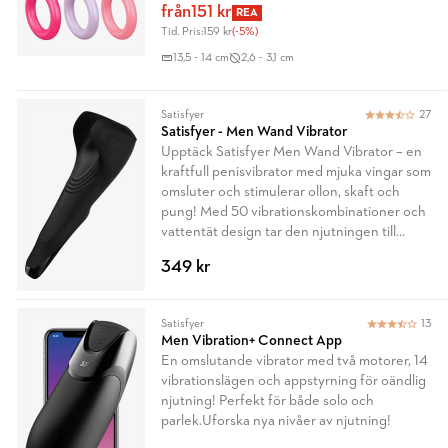
från
151 kr
REA
Tid. Pris:
159 kr
(-5%)
13,5 - 14 cm
2,6 - 3,1 cm
Satisfyer
27
Satisfyer - Men Wand Vibrator
Upptäck Satisfyer Men Wand Vibrator – en
kraftfull penisvibrator med mjuka vingar som
omsluter och stimulerar ollon, skaft och
pung! Med 50 vibrationskombinationer och
vattentät design tar den njutningen till
nästa nivå.
349 kr
Satisfyer
13
Men Vibration+ Connect App
En omslutande vibrator med två motorer, 14
vibrationslägen och appstyrning för oändlig
njutning! Perfekt för både solo och
parlek.Uforska nya nivåer av njutning!