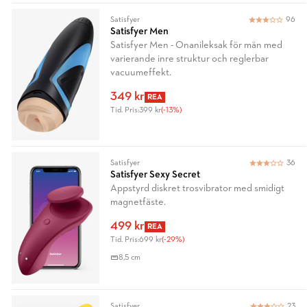
Satisfyer
96
Satisfyer Men
Satisfyer Men - Onanileksak för män med
varierande inre struktur och reglerbar
vacuumeffekt.
349 kr
REA
Tid. Pris:
399 kr
(-13%)
Satisfyer
36
Satisfyer Sexy Secret
Appstyrd diskret trosvibrator med smidigt
magnetfäste.
499 kr
REA
Tid. Pris:
699 kr
(-29%)
8,5 cm
Satisfyer
23