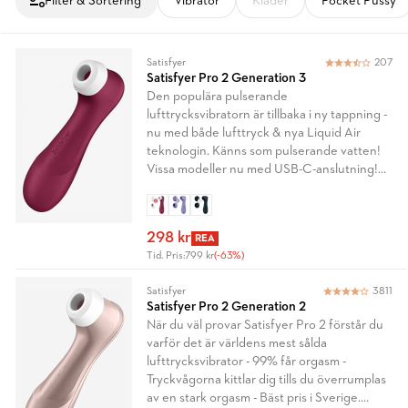
Filter & Sortering
Vibrator
Kläder
Pocket Pussy
Satisfyer
207
Satisfyer Pro 2 Generation 3
Den populära pulserande
lufttrycksvibratorn är tillbaka i ny tappning -
nu med både lufttryck & nya Liquid Air
teknologin. Känns som pulserande vatten!
Vissa modeller nu med USB-C-anslutning!
Övergångsversion – förpackning och
tillbehör kan variera.
298 kr
REA
Tid. Pris:
799 kr
(-63%)
Satisfyer
3811
Satisfyer Pro 2 Generation 2
När du väl provar Satisfyer Pro 2 förstår du
varför det är världens mest sålda
lufttrycksvibrator - 99% får orgasm -
Tryckvågorna kittlar dig tills du överrumplas
av en stark orgasm - Bäst pris i Sverige.