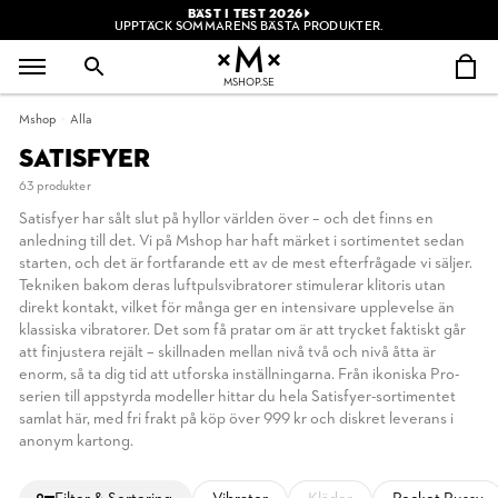
BÄST I TEST 2026
UPPTÄCK SOMMARENS BÄSTA PRODUKTER.
MSHOP.SE
Mshop
Alla
SATISFYER
63 produkter
Satisfyer har sålt slut på hyllor världen över – och det finns en
anledning till det. Vi på Mshop har haft märket i sortimentet sedan
starten, och det är fortfarande ett av de mest efterfrågade vi säljer.
Tekniken bakom deras luftpulsvibratorer stimulerar klitoris utan
direkt kontakt, vilket för många ger en intensivare upplevelse än
klassiska vibratorer. Det som få pratar om är att trycket faktiskt går
att finjustera rejält – skillnaden mellan nivå två och nivå åtta är
enorm, så ta dig tid att utforska inställningarna. Från ikoniska Pro-
serien till appstyrda modeller hittar du hela Satisfyer-sortimentet
samlat här, med fri frakt på köp över 999 kr och diskret leverans i
anonym kartong.