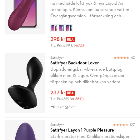
nu med både lufttryck & nya Liquid Air
teknologin. Känns som pulserande vatten!
Övergångsversion – förpackning och
tillbehör kan variera.
298 kr
REA
Tid. Pris:
899 kr
(-67%)
Satisfyer
42
Satisfyer Backdoor Lover
Uppladdningsbar vibrerande buttplug i
silikon med 12 lägen. Övergångsversion –
förpackning och tillbehör kan variera.
237 kr
REA
Tid. Pris:
559 kr
(-58%)
11,2 cm
3 cm
Satisfyer
127
Satisfyer Layon 1 Purple Pleasure
Stark vibrator med 15 olika vibrationslägen