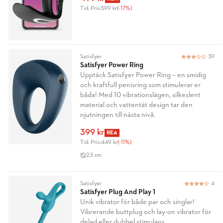
Tid. Pris:
599 kr
(-17%)
Satisfyer
39
Satisfyer Power Ring
Upptäck Satisfyer Power Ring – en smidig
och kraftfull penisring som stimulerar er
båda! Med 10 vibrationslägen, silkeslent
material och vattentät design tar den
njutningen till nästa nivå.
399 kr
REA
Tid. Pris:
449 kr
(-11%)
2,5 cm
Satisfyer
4
Satisfyer Plug And Play 1
Unik vibrator för både par och singlar!
Vibrerande buttplug och lay-on vibrator för
delad eller dubbel stimulans.