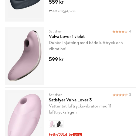
559 kr
4,9 cm
4,5 cm
Satisfyer
4
Vulva Lover 1 violet
Dubbel njutning med både lufttryck och
vibration!
599 kr
Satisfyer
3
Satisfyer Vulva Lover 3
Vattentät luftrycksvibrator med 11
lufttryckslägen
från
284 kr
REA