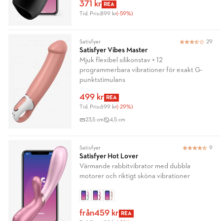
371 kr
REA
Tid. Pris:
899 kr
(-59%)
Satisfyer
29
Satisfyer Vibes Master
Mjuk flexibel silikonstav + 12
programmerbara vibrationer för exakt G-
punktstimulans
499 kr
REA
Tid. Pris:
699 kr
(-29%)
23,5 cm
4,5 cm
Satisfyer
9
Satisfyer Hot Lover
Värmande rabbitvibrator med dubbla
motorer och riktigt sköna vibrationer
från
459 kr
REA