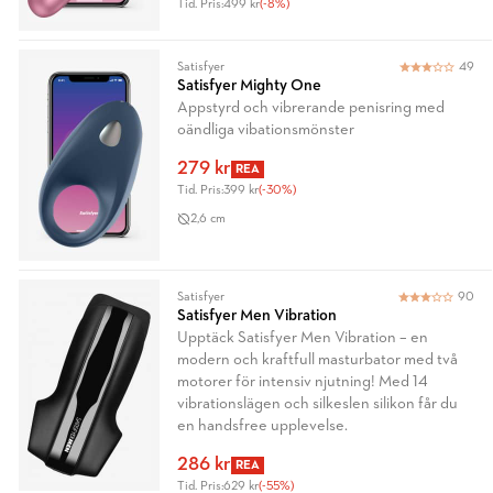
Tid. Pris:
499 kr
(-8%)
Satisfyer
49
Satisfyer Mighty One
Appstyrd och vibrerande penisring med
oändliga vibationsmönster
279 kr
REA
Tid. Pris:
399 kr
(-30%)
2,6 cm
Satisfyer
90
Satisfyer Men Vibration
Upptäck Satisfyer Men Vibration – en
modern och kraftfull masturbator med två
motorer för intensiv njutning! Med 14
vibrationslägen och silkeslen silikon får du
en handsfree upplevelse.
286 kr
REA
Tid. Pris:
629 kr
(-55%)