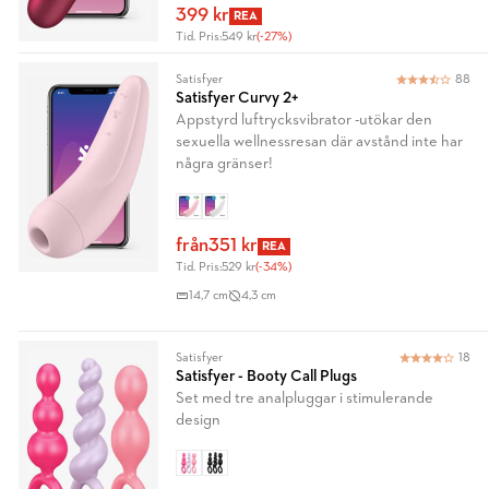
399 kr
REA
Tid. Pris:
549 kr
(-27%)
Satisfyer
88
Satisfyer Curvy 2+
Appstyrd luftrycksvibrator -utökar den
sexuella wellnessresan där avstånd inte har
några gränser!
från
351 kr
REA
Tid. Pris:
529 kr
(-34%)
14,7 cm
4,3 cm
Satisfyer
18
Satisfyer - Booty Call Plugs
Set med tre analpluggar i stimulerande
design