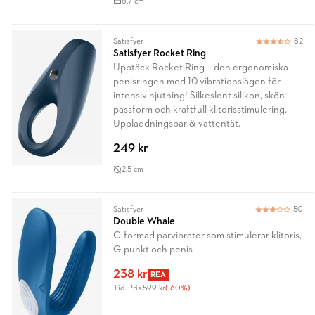
6,7 cm
Satisfyer
82
Satisfyer Rocket Ring
Upptäck Rocket Ring – den ergonomiska
penisringen med 10 vibrationslägen för
intensiv njutning! Silkeslent silikon, skön
passform och kraftfull klitorisstimulering.
Uppladdningsbar & vattentät.
249 kr
2,5 cm
Satisfyer
50
Double Whale
C-formad parvibrator som stimulerar klitoris,
G-punkt och penis
238 kr
REA
Tid. Pris:
599 kr
(-60%)