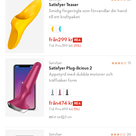
Satisfyer Teaser
Smidig fingerögla som förvandlar din hand
till ett kraftpaket
från
299 kr
REA
Tid. Pris:
399 kr
(-25%)
Satisfyer
15
Satisfyer Plug-ilicious 2
Appstyrd med dubbla motorer och
träffsäker form
från
474 kr
REA
Tid. Pris:
499 kr
(-5%)
14 cm
3 cm
Satisfyer
24