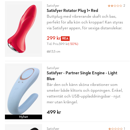
Satisfyer
2
Satisfyer Rotator Plug 1+ Red
Buttplug med vibrerande skaft och bas,
perfekt för alla kön och kroppar! Kan styras
via Satisfyer appen, för sexiga distanslekar.
299 kr
REA
Tid. Pris:
599 kr
(-50%)
13,5 cm
Satisfyer
Satisfyer - Partner Single Engine - Light
Blue
Bär den och känn sköna vibrationer som
smeker både klitoris och öppningen. Enkel,
vattentät och USB-uppladdningsbar - njut
mer utan krångel.
499 kr
Nyhet
Satisfyer
1