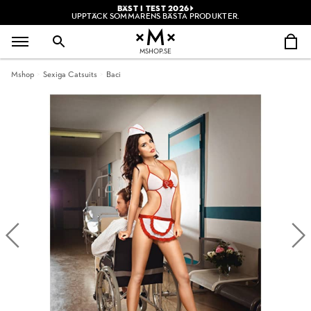
BÄST I TEST 2026
UPPTÄCK SOMMARENS BÄSTA PRODUKTER.
MSHOP.SE
Mshop
Sexiga Catsuits
Baci