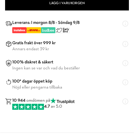
LÄGG I VARUKORGEN
Leverans: I morgon 8/8 - Söndag 9/8
Gratis frakt över 999 kr
Annars endast 39 kr
100% diskret & säkert
Ingen kan se var och vad du beställer
100* dagar öppet köp
Nöjd eller pengarna tillbaka
10 944
omdömen på
4.7
av 5.0