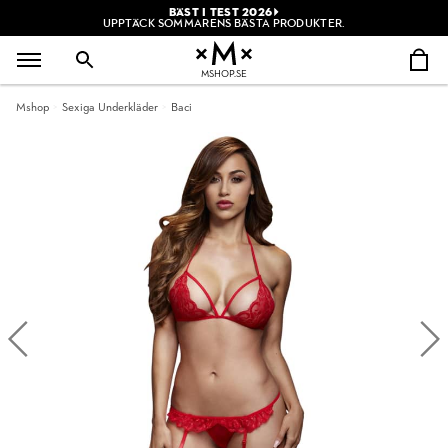
BÄST I TEST 2026
UPPTÄCK SOMMARENS BÄSTA PRODUKTER.
MSHOP.SE
Mshop
Sexiga Underkläder
Baci