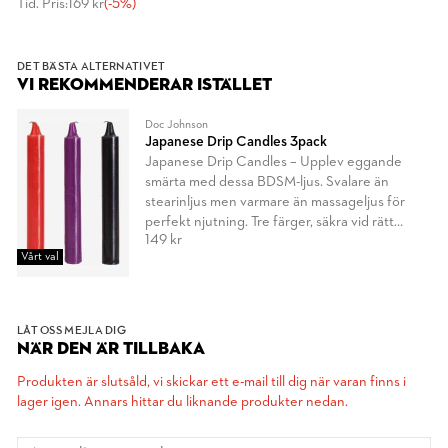
Tid. Pris:
169 kr
(-5%)
DET BÄSTA ALTERNATIVET
VI REKOMMENDERAR ISTÄLLET
Doc Johnson
Japanese Drip Candles 3pack
Japanese Drip Candles – Upplev eggande
smärta med dessa BDSM-ljus. Svalare än
stearinljus men varmare än massageljus för
perfekt njutning. Tre färger, säkra vid rätt
149 kr
avstånd.
Vårt val
LÅT OSS MEJLA DIG
NÄR DEN ÄR TILLBAKA
Produkten är slutsåld, vi skickar ett e-mail till dig när varan finns i
lager igen. Annars hittar du liknande produkter nedan.