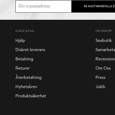
FÅ NJUTNINGFULLA 
HJÄLP & FAQ
OM MSHOP
Hjälp
Sexbutik
Diskret leverans
Samarbet
Betalning
Recension
Returer
Om Oss
Återbetalning
Press
Nyhetsbrev
Jobb
Produktsäkerhet