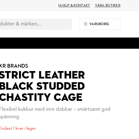
HJÄLP & KONTAKT
VÅRA BUTIKER
0
VARUKORG
XR BRANDS
STRICT LEATHER
BLACK STUDDED
CHASTITY CAGE
Flexibel kukbur med inre dobbar – smärtsamt god
spänning
Endast 1 kvar i lager