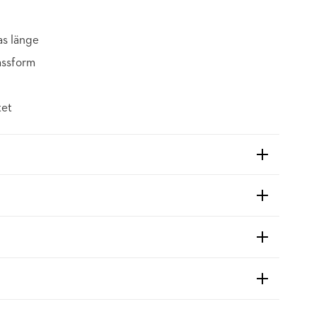
as länge
assform
tet