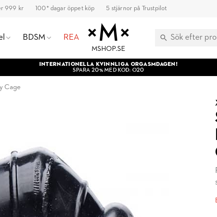
ver 999 kr
100* dagar öppet köp
5 stjärnor på Trustpilot
el
BDSM
REA
MSHOP.SE
INTERNATIONELLA KVINNLIGA ORGASMDAGEN!
SPARA 20% MED KOD: O20
ty Cage