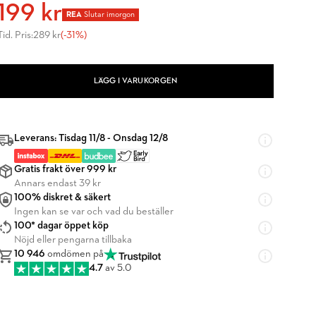
199 kr
REA
Slutar imorgon
Tid. Pris:
289 kr
(-31%)
LÄGG I VARUKORGEN
Leverans: Tisdag 11/8 - Onsdag 12/8
Gratis frakt över 999 kr
Annars endast 39 kr
100% diskret & säkert
Ingen kan se var och vad du beställer
100* dagar öppet köp
Nöjd eller pengarna tillbaka
10 946
omdömen på
4.7
av 5.0