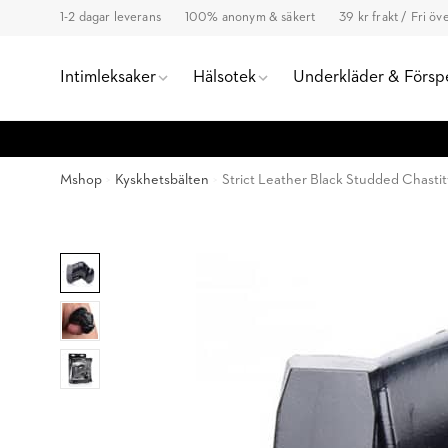
1-2 dagar leverans
100% anonym & säkert
39 kr frakt / Fri ö
Intimleksaker
Hälsotek
Underkläder & Försp
Mshop
Kyskhetsbälten
Strict Leather Black Studded Chasti