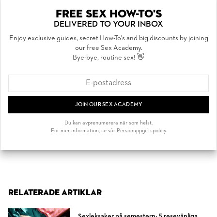
FREE SEX HOW-TO'S
DELIVERED TO YOUR INBOX
Enjoy exclusive guides, secret How-To's and big discounts by joining
our free Sex Academy.
Bye-bye, routine sex! 👋
JOIN OUR SEX ACADEMY
Du kan avprenumerera när som helst.
För mer information, se vår
Personuppgiftspolicy
.
RELATERADE ARTIKLAR
Sexleksaker på semestern: 5 resevänliga