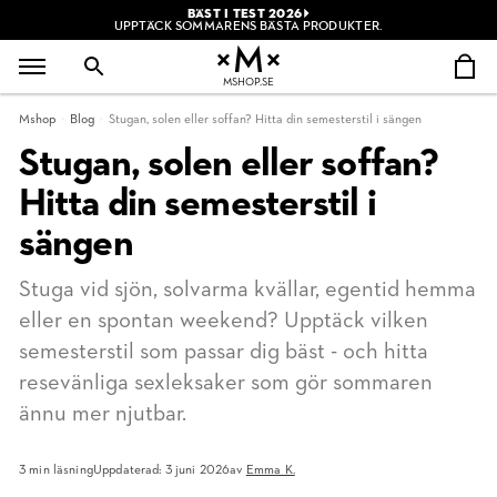
BÄST I TEST 2026
UPPTÄCK SOMMARENS BÄSTA PRODUKTER.
MSHOP.SE
Mshop
Blog
Stugan, solen eller soffan? Hitta din semesterstil i sängen
Stugan, solen eller soffan?
Hitta din semesterstil i
sängen
Stuga vid sjön, solvarma kvällar, egentid hemma
eller en spontan weekend? Upptäck vilken
semesterstil som passar dig bäst - och hitta
resevänliga sexleksaker som gör sommaren
ännu mer njutbar.
3 min läsning
Uppdaterad: 3 juni 2026
av
Emma K.