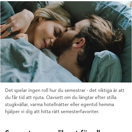
Det spelar ingen roll hur du semestrar - det viktiga är att
du får tid att njuta. Oavsett om du längtar efter stilla
stugkvällar, varma hotellnätter eller egentid hemma
hjälper vi dig att hitta rätt semesterfavoriter.