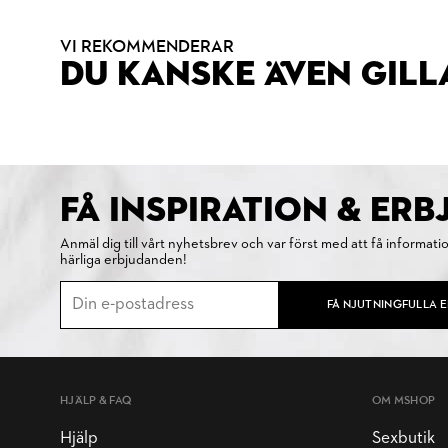
VI REKOMMENDERAR
DU KANSKE ÄVEN GILL
FÅ INSPIRATION & ER
Anmäl dig till vårt nyhetsbrev och var först med att få informati
härliga erbjudanden!
FÅ NJUTNINGFULLA 
HJÄLP & FAQ
OM MSHOP
Hjälp
Sexbutik