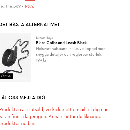
Tid. Pris:
369 kr
(-5%)
DET BÄSTA ALTERNATIVET
Dream Toys
Blaze Collar and Leash Black
Helsvart halsband inklusive koppel med
snygga detaljer och reglerbar storlek.
199 kr
Vårt val
LÅT OSS MEJLA DIG
Produkten är slutsåld, vi skickar ett e-mail till dig när
varan finns i lager igen. Annars hittar du liknande
produkter nedan.