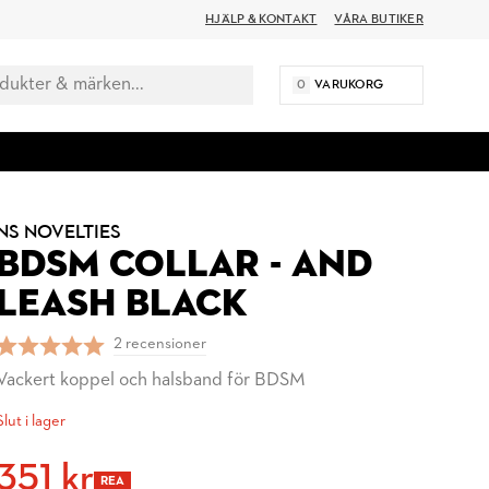
HJÄLP & KONTAKT
VÅRA BUTIKER
0
VARUKORG
NS NOVELTIES
BDSM COLLAR - AND
LEASH BLACK
2 recensioner
Vackert koppel och halsband för BDSM
Slut i lager
351 kr
REA