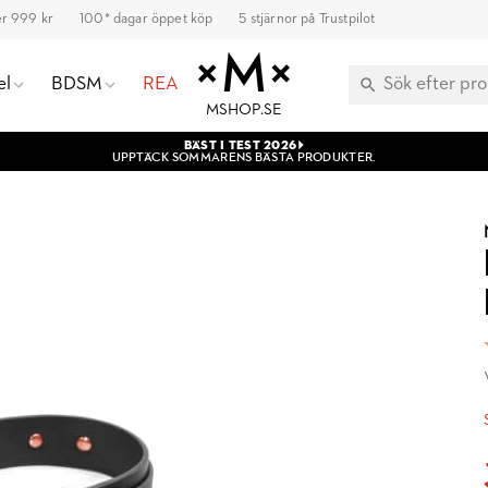
ver 999 kr
100* dagar öppet köp
5 stjärnor på Trustpilot
el
BDSM
REA
MSHOP.SE
BÄST I TEST 2026
UPPTÄCK SOMMARENS BÄSTA PRODUKTER.