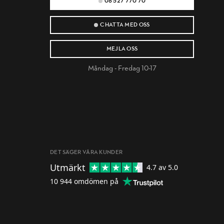
08 527 770 70
CHATTA MED OSS
MEJLA OSS
Måndag - Fredag 10-17
DET SÄGER VÅRA KUNDER
Utmärkt
4.7
av 5.0
10 944
omdömen på