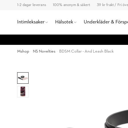
1-2 dagar leverans
100% anonym & säkert
39 kr frakt / Fri ö
Intimleksaker
Hälsotek
Underkläder & Försp
Mshop
NS Novelties
BDSM Collar - And Leash Black