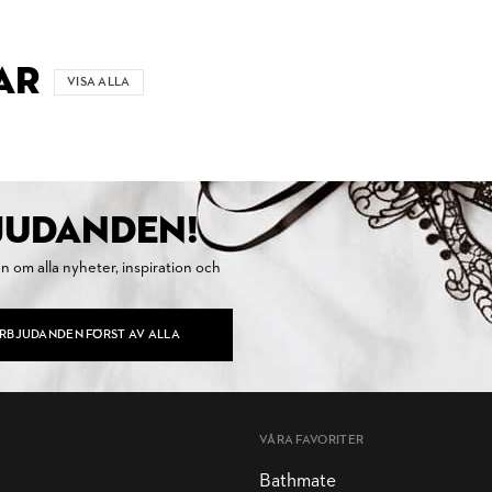
AR
VISA ALLA
BJUDANDEN!
on om alla nyheter, inspiration och
ERBJUDANDEN FÖRST AV ALLA
VÅRA FAVORITER
Bathmate