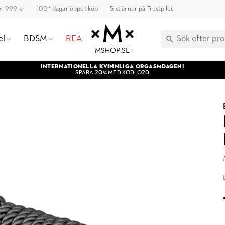
ver 999 kr
100* dagar öppet köp
5 stjärnor på Trustpilot
el
BDSM
REA
MSHOP.SE
INTERNATIONELLA KVINNLIGA ORGASMDAGEN!
SPARA 20% MED KOD: O20