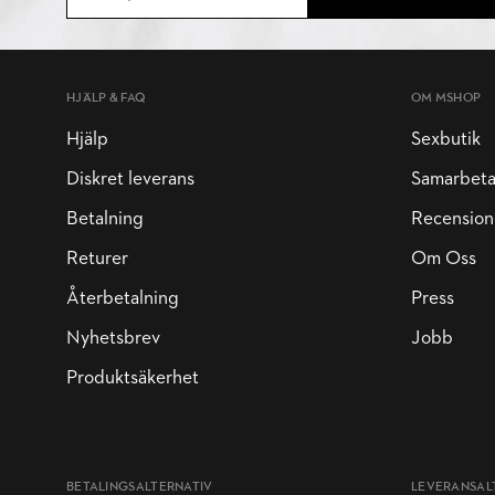
HJÄLP & FAQ
OM MSHOP
Hjälp
Sexbutik
Diskret leverans
Samarbet
Betalning
Recension
Returer
Om Oss
Återbetalning
Press
Nyhetsbrev
Jobb
Produktsäkerhet
BETALINGSALTERNATIV
LEVERANSAL