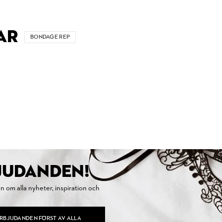
AR
BONDAGE REP
BJUDANDEN!
on om alla nyheter, inspiration och
ERBJUDANDEN FÖRST AV ALLA