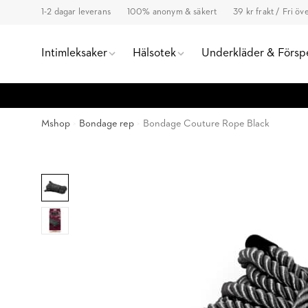
1-2 dagar leverans
100% anonym & säkert
39 kr frakt / Fri ö
Intimleksaker
Hälsotek
Underkläder & Försp
Mshop
Bondage rep
Bondage Couture Rope Black