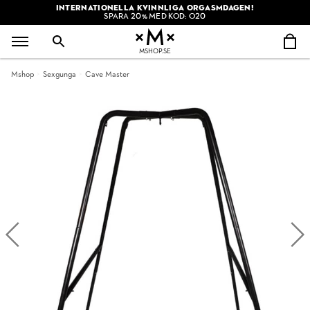
INTERNATIONELLA KVINNLIGA ORGASMDAGEN!
SPARA 20% MED KOD: O20
MSHOP.SE
Mshop
Sexgunga
Cave Master